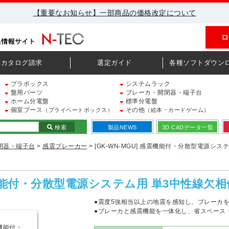
【重要なお知らせ】一部商品の価格改定について
ロ
カタログ請求
選定ガイド
各種ソフトダウン
プラボックス
システムラック
盤用パーツ
ブレーカ・開閉器・端子台
ホーム分電盤
標準分電盤
個室ブース
その他
（プライベートボックス）
（絵本・カードゲーム）
検索
製品NEWS
3D CADデータ一覧
閉器・端子台
>
感震ブレーカー
> [GK-WN-MGU] 感震機能付・分散型電源シス
感震機能付・分散型電源システム用 単3中性線欠
●震度5強相当以上の地震を感知し、ブレーカ
●ブレーカと感震機能を一体化し、省スペース