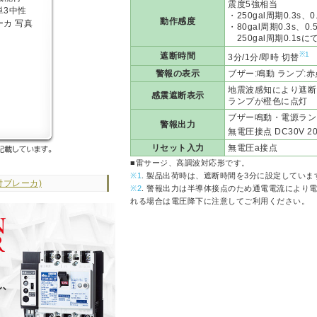
震度5強相当
・250gal周期0.3s、
動作感度
・80gal周期0.3s、0.
250gal周期0.1s
※1
遮断時間
3分/1分/即時 切替
警報の表示
ブザー:鳴動 ランプ:
地震波感知により遮断
感震遮断表示
ランプが橙色に点灯
ブザー鳴動・電源ラン
警報出力
無電圧接点 DC30V 2
リセット入力
無電圧a接点
■雷サージ、高調波対応形です。
※1
. 製品出荷時は、遮断時間を3分に設定していま
付ブレーカ)
※2
. 警報出力は半導体接点のため通電電流により
れる場合は電圧降下に注意してご利用ください。