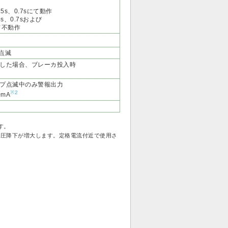
0.5s、0.7sにて動作
5s、0.7sおよび
にて不動作
赤点滅
した場合、ブレーカ投入時
プ点滅中のみ警報出力
※2
0mA
す。
電圧降下が増大します。定格電流付近で使用さ