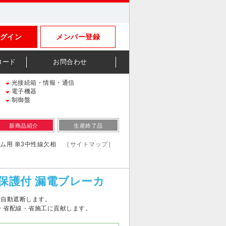
グイン
メンバー登録
ロード
お問合わせ
光接続箱・情報・通信
電子機器
制御盤
新商品紹介
生産終了品
テム用 単3中性線欠相
［サイトマップ］
相保護付 漏電ブレーカ
を自動遮断します。
・省配線・省施工に貢献します。