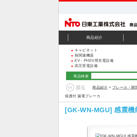
商品紹介
キャビネット
熱関連機器
EV・PHEV用充電設備
高圧受電設備
商品検索
商品紹介
>
ブレーカ・開
保護付 漏電ブレーカ
[GK-WN-MGU] 