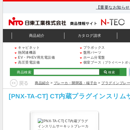
【重要なお知らせ
商品紹介
カタログ請求
キャビネット
プラボックス
熱関連機器
盤用パーツ
EV・PHEV用充電設備
ホーム分電盤
高圧受電設備
個室ブース
（プライベートボ
商品検索
検索
商品紹介
>
ブレーカ・開閉器・端子台
>
プラグインブレ
[PNX-TA-CT] CT内蔵プラグインス