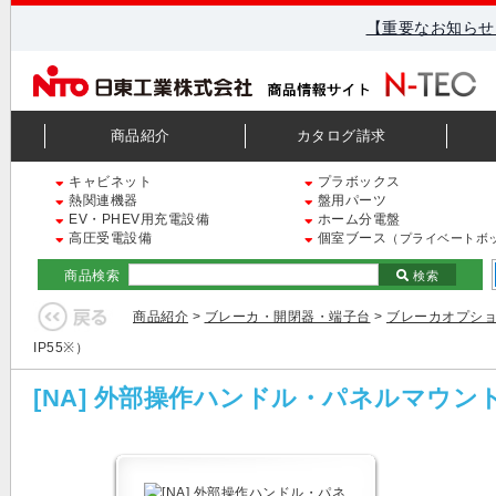
【重要なお知らせ
商品紹介
カタログ請求
キャビネット
プラボックス
熱関連機器
盤用パーツ
EV・PHEV用充電設備
ホーム分電盤
高圧受電設備
個室ブース
（プライベートボ
商品検索
検索
商品紹介
>
ブレーカ・開閉器・端子台
>
ブレーカオプシ
IP55※）
[NA] 外部操作ハンドル・パネルマウント