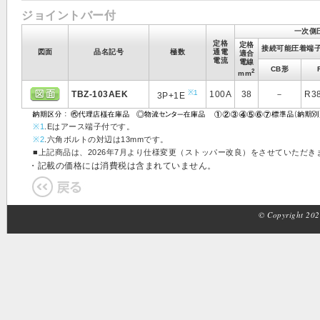
ジョイントバー付
一次側
定格
定格
接続可能圧着端子(
図面
品名記号
極数
通電
適合
電流
電線
CB形
2
mm
※1
TBZ-103AEK
100A
38
－
R3
3P+1E
※1
.Eはアース端子付です。
※2
.六角ボルトの対辺は13mmです。
■上記商品は、2026年7月より仕様変更（ストッパー改良）をさせていただ
・記載の価格には消費税は含まれていません。
© Copyright 2