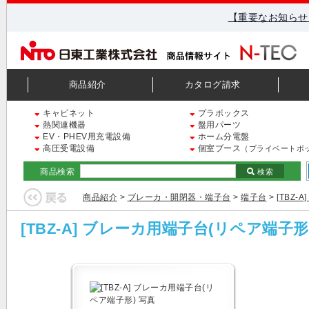
【重要なお知らせ
商品紹介
カタログ請求
キャビネット
プラボックス
熱関連機器
盤用パーツ
EV・PHEV用充電設備
ホーム分電盤
高圧受電設備
個室ブース
（プライベートボ
商品検索
検索
商品紹介
>
ブレーカ・開閉器・端子台
>
端子台
>
[TBZ
[TBZ-A] ブレーカ用端子台(リペア端子形