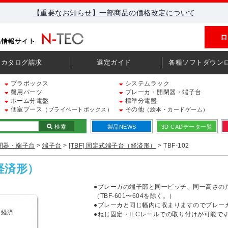
【重要なお知らせ】一部商品の価格改定について
ロ
カタログ請求
選定ガイド
各種ソフトダウン
プラボックス
システムラック
盤用パーツ
ブレーカ・開閉器・端子台
ホーム分電盤
標準分電盤
個室ブース
その他
（プライベートボックス）
（絵本・カードゲーム）
検索
製品NEWS
3D CADデータ一覧
閉器・端子台
>
端子台
>
[TBF] 固定式端子台（経済形）
> TBF-102
（経済形）
●ブレーカの端子部と同一ピッチ、同一高さの
（TBF-601〜604を除く。）
●ブレーカと同じ幅内に収まりますのでブレー
●ねじ固定・IECレールでの取り付けが可能で