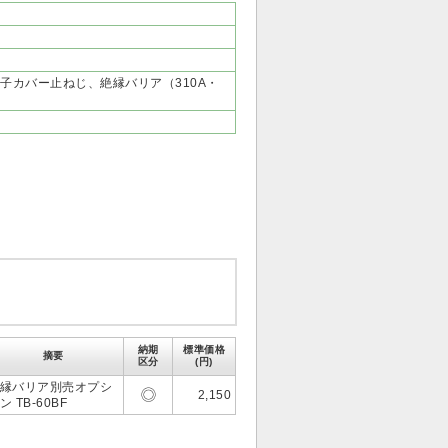
子カバー止ねじ、絶縁バリア（310A・
納期
標準価格
摘要
区分
(円)
縁バリア別売オプシ
2,150
ン TB-60BF