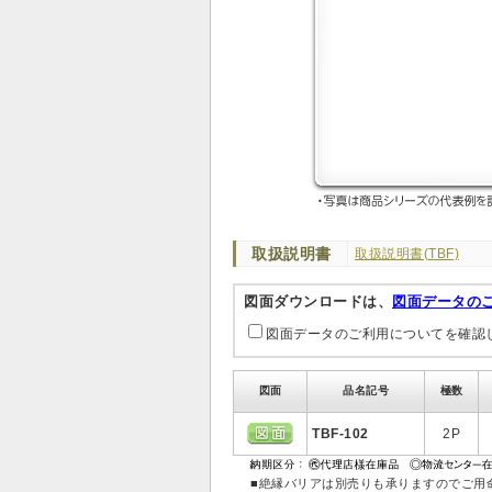
取扱説明書
取扱説明書(TBF)
図面ダウンロードは、
図面データの
図面データのご利用についてを確認
図面
品名記号
極数
TBF-102
2P
■絶縁バリアは別売りも承りますのでご用