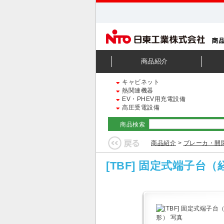
商品紹介
キャビネット
熱関連機器
EV・PHEV用充電設備
高圧受電設備
商品検索
商品紹介
>
ブレーカ・開
[TBF] 固定式端子台