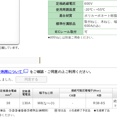
定格絶縁電圧
600V
使用周囲温度
-20℃～+55℃
基台材質
ポリカーボネート樹脂
取付ねじ、木ねじ、端
標準付属部品
600Aのみ）
IECレール取付
可
■封印ねじは別途ご用命ください。
ご利用について
をご確認・ご同意の上ご利用ください。
しました。
接続可能圧着端子(Max)
定格適合電線
定格通
端子ねじ径
2
電電流
mm
CB形
R形
絶
38
130A
M8(なべ小)
-
R38-8S
ョ
命ください。