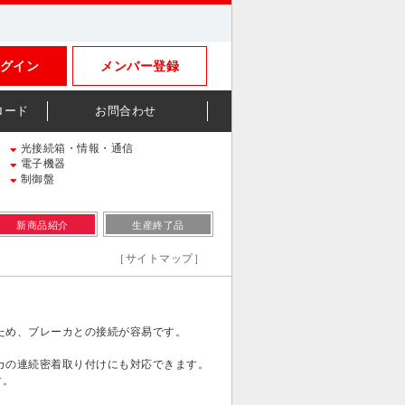
グイン
メンバー登録
ロード
お問合わせ
光接続箱・情報・通信
電子機器
制御盤
新商品紹介
生産終了品
［サイトマップ］
ため、ブレーカとの接続が容易です。
カの連続密着取り付けにも対応できます。
す。