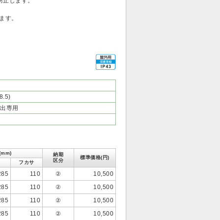
防止します。
います。
.5)
出専用
mm)
納期
標準価格(円)
区分
フカサ
285
110
②
10,500
285
110
②
10,500
285
110
②
10,500
285
110
②
10,500