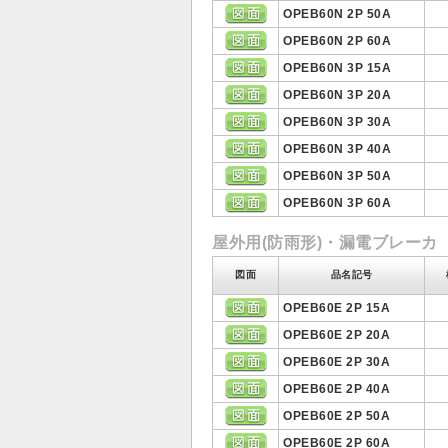
OPEB60N 2P 50A
OPEB60N 2P 60A
OPEB60N 3P 15A
OPEB60N 3P 20A
OPEB60N 3P 30A
OPEB60N 3P 40A
OPEB60N 3P 50A
OPEB60N 3P 60A
屋外用(防雨形)・漏電ブレーカ
図面
品名記号
OPEB60E 2P 15A
OPEB60E 2P 20A
OPEB60E 2P 30A
OPEB60E 2P 40A
OPEB60E 2P 50A
OPEB60E 2P 60A