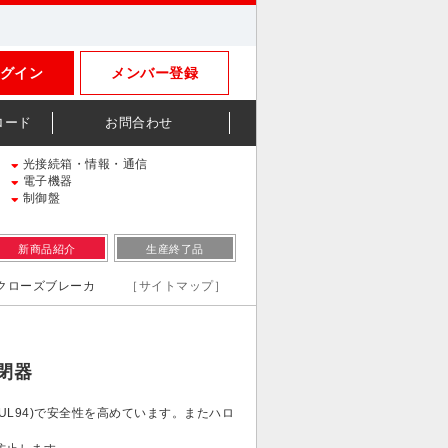
グイン
メンバー登録
ロード
お問合わせ
光接続箱・情報・通信
電子機器
制御盤
新商品紹介
生産終了品
エンクローズブレーカ
［サイトマップ］
閉器
UL94)で安全性を高めています。またハロ