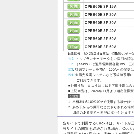
OPEB60E 3P 15A
OPEB60E 3P 20A
OPEB60E 3P 30A
OPEB60E 3P 40A
OPEB60E 3P 50A
OPEB60E 3P 60A
※1
. トップランナーモータをご採用の際
※2
. （○○kW）は適用電動機容量 kW 三
※3
. 収納ブレーカを75A・100Aへの変
※4
. 太陽光発電システムなど系統連系用
ご利用できます。
■外形寸法、ヨコ寸法にはドア取手部は含
■上記商品は、2024年11月より順次仕
ご注意
1. 単相3線式100/200Vで使用する場
2. 斜め下からの風雨などにさらされる場
凹凸のある場所へ無理に取り付けますと
・記載の価格には消費税は含まれてい
当サイトで利用するCookieは、サイト
当サイトの閲覧を継続される場合、Cook