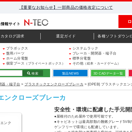
【重要なお知らせ】一部商品の価格改定について
ロ
カタログ請求
選定ガイド
各種ソフトダウン
プラボックス
システムラック
盤用パーツ
ブレーカ・開閉器・端子台
ホーム分電盤
標準分電盤
個室ブース
その他
（プライベートボックス）
（絵本・カードゲーム）
検索
製品NEWS
3D CADデータ一覧
閉器・端子台
>
プラスチックエンクローズブレーカ
> [OPEB] プラスチック
ックエンクローズブレーカ
安全性・環境に配慮した手元開
●屋根付のため屋外で使用可能です。
●キャビネットは最高部類の難燃グレード5VB(
ゲンフリーで環境にも配慮しています。