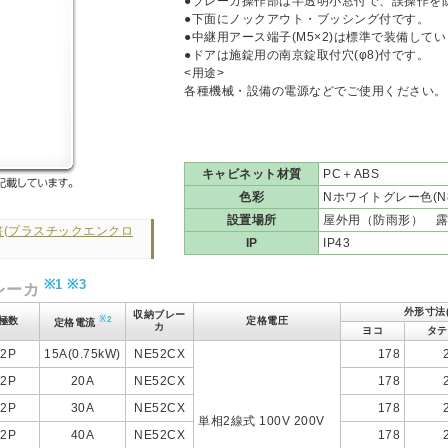
●ブレーカ操作部は半透明小窓付で、誤操作を
●下面にノックアウト・ブッシング付です。
●中継用アース端子(M5×2)は標準で装備して
●ドアは施錠用の南京錠取付穴(φ8)付です。
<用途>
各種機械・設備の電源などでご使用ください。
キャビネット材質
PC＋ABS
色彩
Nホワイトグレー色(N8
設置場所
屋外用（防雨形） 露
書(プラスチックエンクロ
IP
IP43
※1
※3
レーカ
外形寸法(
収納ブレー
※2
極数
定格電圧
定格電流
カ
ヨコ
タテ
2P
15A(0.75kW)
NE52CX
178
2P
20A
NE52CX
178
2P
30A
NE52CX
178
単相2線式 100V 200V
2P
40A
NE52CX
178