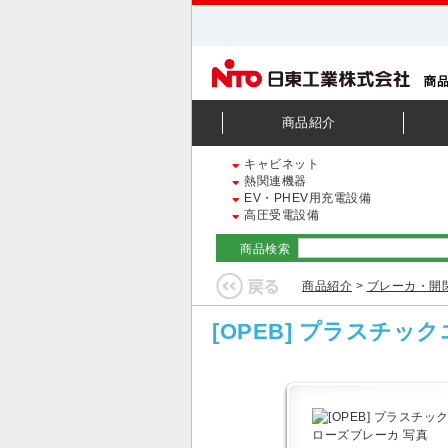
商品紹介
キャビネット
熱関連機器
EV・PHEV用充電設備
高圧受電設備
商品検索
商品紹介
>
ブレーカ・開
[OPEB] プラスチ