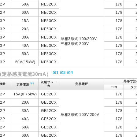
2P
50A
NE52CX
178
2P
60A
NE62CX
178
3P
15A
NE53CX
178
3P
20A
NE53CX
178
3P
30A
NE53CX
178
単相3線式 100/200V
三相3線式 200V
3P
40A
NE53CX
178
3P
50A
NE53CX
178
3P
60A(15kW)
NE63CX
178
※1
※3
※4
（定格感度電流30mA）
外形寸法(
収納ブレー
※2
極数
定格電圧
定格電流
カ
ヨコ
タテ
2P
15A(0.75kW)
GE52CX
178
2P
20A
GE52CX
178
2P
30A
GE52CX
178
単相2線式 100V 200V
2P
40A
GE52CX
178
2P
50A
GE52CX
178
2P
60A
GE62CX
178