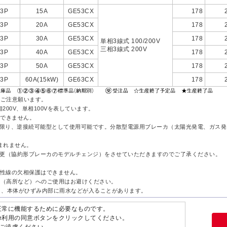
3P
15A
GE53CX
178
3P
20A
GE53CX
178
3P
30A
GE53CX
178
単相3線式 100/200V
三相3線式 200V
3P
40A
GE53CX
178
3P
50A
GE53CX
178
3P
60A(15kW)
GE63CX
178
はご注意願います。
相200V、単相100Vを表しています。
更はできません。
に限り、逆接続可能型として使用可能です。分散型電源用ブレーカ（太陽光発電、ガス
まれません。
様変更（協約形ブレーカのモデルチェンジ）をさせていただきますのでご了承ください。
合は中性線の欠相保護はできません。
所（高所など）へのご使用はお避けください。
、本体がひずみ内部に雨水などが入ることがあります。
ません。
が正常に機能するために必要なものです。
ie利用の同意ボタンをクリックしてください。