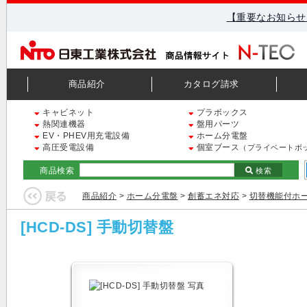
【重要なお知らせ
商品紹介
カタログ請求
キャビネット
プラボックス
熱関連機器
盤用パーツ
EV・PHEV用充電設備
ホーム分電盤
高圧受電設備
個室ブース
（プライベートボ
商品検索
検索
商品紹介
>
ホーム分電盤
>
創蓄エネ対応
>
切替機能付ホ
[HCD-DS] 手動切替盤