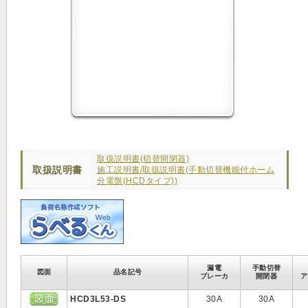
取扱説明書(切替開閉器)
取扱説明書
施工説明書/取扱説明書(手動切替機能付ホーム
分電盤(HCDタイプ))
漏電
手動切替
図面
品名記号
ブレーカ
開閉器
ア
HCD3L53-DS
30A
30A