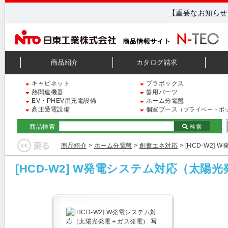
【重要なお知らせ
商品紹介
カタログ請求
キャビネット
プラボックス
熱関連機器
盤用パーツ
EV・PHEV用充電設備
ホーム分電盤
高圧受電設備
個室ブース
（プライベートボ
商品検索
検索
商品紹介
>
ホーム分電盤
>
創蓄エネ対応
> [HCD-W2
[HCD-W2] W発電システム対応（太陽