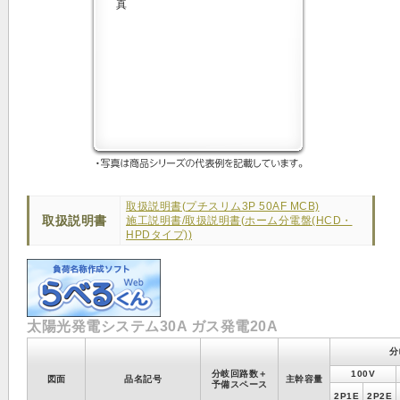
取扱説明書(プチスリム3P 50AF MCB)
取扱説明書
施工説明書/取扱説明書(ホーム分電盤(HCD・
HPDタイプ))
太陽光発電システム30A ガス発電20A
分
分岐回路数＋
100V
図面
品名記号
主幹容量
予備スペース
2P1E
2P2E