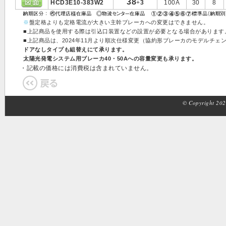
38
HCD3E10-383W2
+
3
100A
30
8
※
盤定格よりも定格電流が大きい主幹ブレーカへの変更はできません。
■上記商品を使用する際は引込口装置などの設置が必要となる場合があります
■上記商品は、2024年11月より順次仕様変更（協約形ブレーカのモデルチ
ドアなしタイプも組替えにて承ります。
太陽光発電システム用ブレーカ40・50Aへの容量変更も承ります。
・記載の価格には消費税は含まれていません。
© Copyright 2