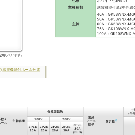
色彩
ホワイト色(N9.5)
主幹種類
感震機能付単3中性線
40A：GK58WNX-MGU
50A：GK58WNX-MGU
主幹
60A：GK68WNX-MGU
75A：GK108WNX-MG
100A：GK108WNX-M
書(感震機能付ホーム分電
寸
分岐回路数
（半
速結
路数＋
100V
200V
※
主幹容量
アース
盤定格
ペース
端子
2P2E
2P1E
2P2E
2P2E
2P2E
20A
20A
20A
20A
30A
(ELB)