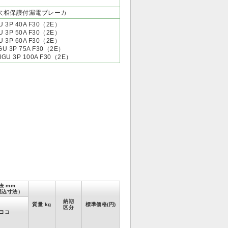
欠相保護付漏電ブレーカ
 3P 40A F30（2E）
 3P 50A F30（2E）
 3P 60A F30（2E）
U 3P 75A F30（2E）
GU 3P 100A F30（2E）
法 mm
埋込寸法）
納期
質量 kg
標準価格(円)
区分
ヨコ