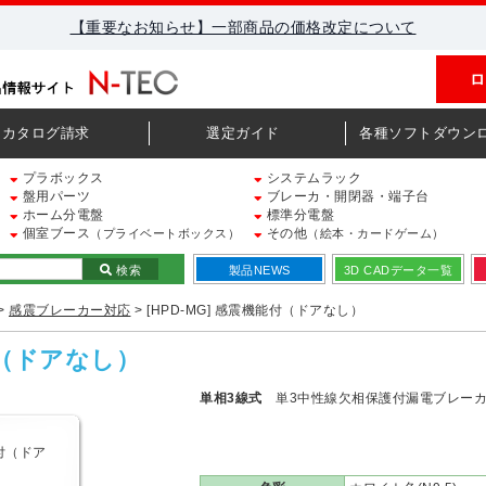
【重要なお知らせ】一部商品の価格改定について
ロ
カタログ請求
選定ガイド
各種ソフトダウン
プラボックス
システムラック
盤用パーツ
ブレーカ・開閉器・端子台
ホーム分電盤
標準分電盤
個室ブース
その他
（プライベートボックス）
（絵本・カードゲーム）
検索
製品NEWS
3D CADデータ一覧
>
感震ブレーカー対応
> [HPD-MG] 感震機能付（ドアなし）
能付（ドアなし）
単相3線式
単3中性線欠相保護付漏電ブレー