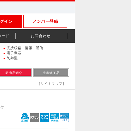
グイン
メンバー登録
ロード
お問合わせ
光接続箱・情報・通信
電子機器
制御盤
新商品紹介
生産終了品
［サイトマップ］
カ付