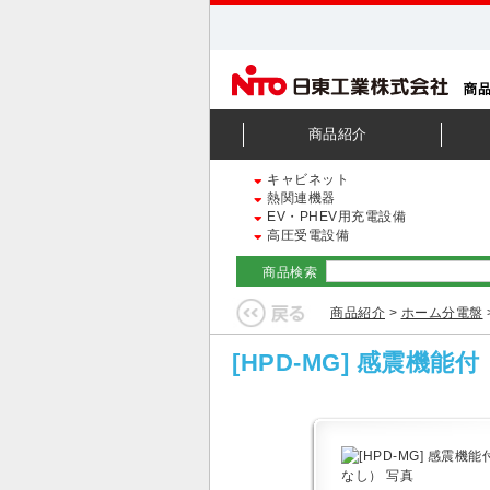
商品紹介
キャビネット
熱関連機器
EV・PHEV用充電設備
高圧受電設備
商品検索
商品紹介
>
ホーム分電盤
[HPD-MG] 感震機