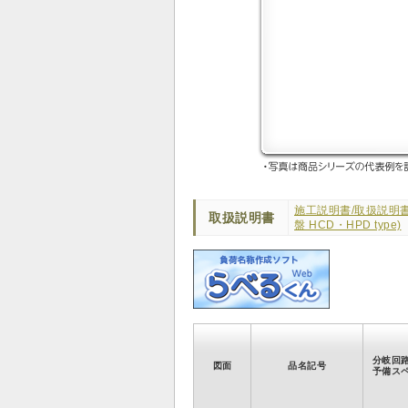
施工説明書/取扱説明
取扱説明書
盤 HCD・HPD type)
分岐回
図面
品名記号
予備ス