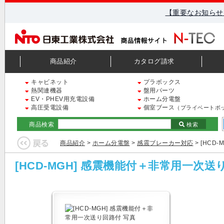
【重要なお知らせ
商品紹介
カタログ請求
キャビネット
プラボックス
熱関連機器
盤用パーツ
EV・PHEV用充電設備
ホーム分電盤
高圧受電設備
個室ブース
（プライベートボ
商品検索
検索
商品紹介
>
ホーム分電盤
>
感震ブレーカー対応
> [HC
[HCD-MGH] 感震機能付＋非常用一次送