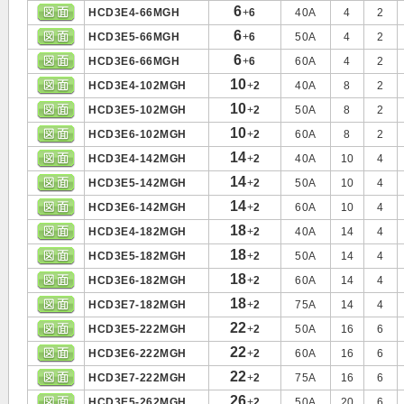
6
HCD3E4-66MGH
+
6
40A
4
2
6
HCD3E5-66MGH
+
6
50A
4
2
6
HCD3E6-66MGH
+
6
60A
4
2
10
HCD3E4-102MGH
+
2
40A
8
2
10
HCD3E5-102MGH
+
2
50A
8
2
10
HCD3E6-102MGH
+
2
60A
8
2
14
HCD3E4-142MGH
+
2
40A
10
4
14
HCD3E5-142MGH
+
2
50A
10
4
14
HCD3E6-142MGH
+
2
60A
10
4
18
HCD3E4-182MGH
+
2
40A
14
4
18
HCD3E5-182MGH
+
2
50A
14
4
18
HCD3E6-182MGH
+
2
60A
14
4
18
HCD3E7-182MGH
+
2
75A
14
4
22
HCD3E5-222MGH
+
2
50A
16
6
22
HCD3E6-222MGH
+
2
60A
16
6
22
HCD3E7-222MGH
+
2
75A
16
6
26
HCD3E5-262MGH
+
2
50A
20
6