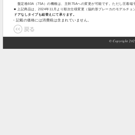
盤定格60A（75A）の機種は、主幹75Aへの変更が可能です。ただし圧着端
■ 上記商品は、2024年11月より順次仕様変更（協約形ブレーカのモデルチ
ドアなしタイプも組替えにて承ります。
・記載の価格には消費税は含まれていません。
© Copyright 2