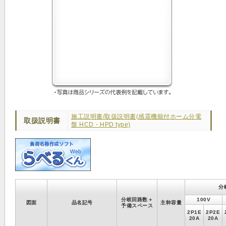
施工説明書/取扱説明書(感震機能付ホーム分電
取扱説明書
盤 HCD・HPD type)
分
分岐回路数＋
100V
図面
品名記号
主幹容量
予備スペース
2P1E
2P2E
20A
20A