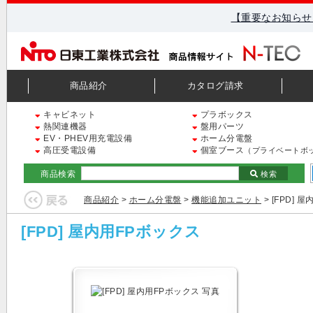
【重要なお知らせ
商品紹介
カタログ請求
キャビネット
プラボックス
熱関連機器
盤用パーツ
EV・PHEV用充電設備
ホーム分電盤
高圧受電設備
個室ブース
（プライベートボ
商品検索
検索
商品紹介
>
ホーム分電盤
>
機能追加ユニット
> [FPD] 
[FPD] 屋内用FPボックス