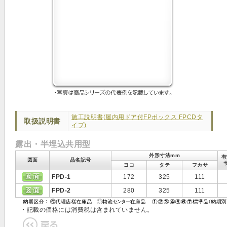
施工説明書(屋内用ドア付FPボックス FPCDタ
取扱説明書
イプ)
露出・半埋込共用型
外形寸法mm
有
図面
品名記号
ヨコ
タテ
フカサ
FPD-1
172
325
111
FPD-2
280
325
111
・記載の価格には消費税は含まれていません。