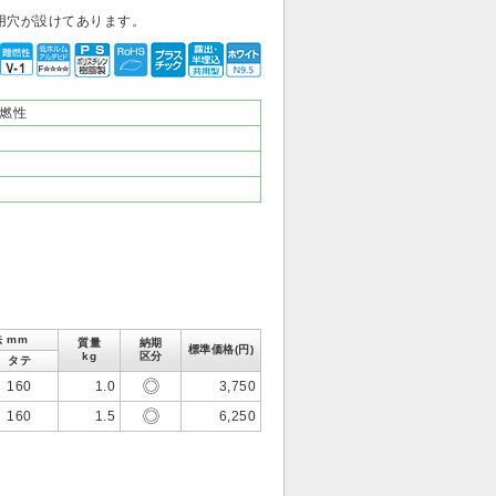
用穴が設けてあります。
燃性
 mm
質量
納期
標準価格(円)
kg
区分
タテ
160
1.0
3,750
160
1.5
6,250