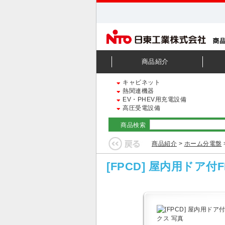
商品紹介
キャビネット
熱関連機器
EV・PHEV用充電設備
高圧受電設備
商品検索
商品紹介
>
ホーム分電盤
[FPCD] 屋内用ドア付