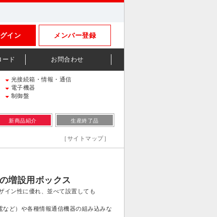
グイン
メンバー登録
ロード
お問合わせ
光接続箱・情報・通信
電子機器
制御盤
新商品紹介
生産終了品
［サイトマップ］
盤の増設用ボックス
デザイン性に優れ、並べて設置しても
電など）や各種情報通信機器の組み込みな