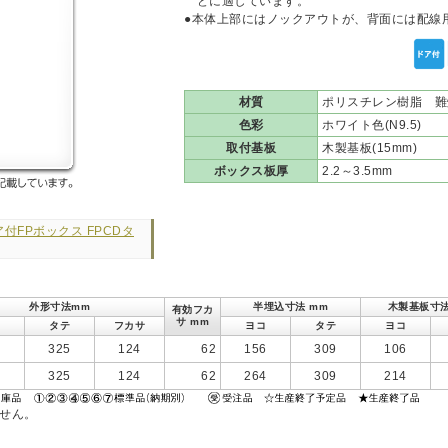
どに適しています。
●本体上部にはノックアウトが、背面には配線
材質
ポリスチレン樹脂 難
色彩
ホワイト色(N9.5)
取付基板
木製基板(15mm)
ボックス板厚
2.2～3.5mm
付FPボックス FPCDタ
外形寸法mm
半埋込寸法 mm
木製基板寸法
有効フカ
サ mm
タテ
フカサ
ヨコ
タテ
ヨコ
2
325
124
62
156
309
106
0
325
124
62
264
309
214
ません。