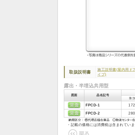
施工説明書(屋内用ドア
取扱説明書
イプ)
露出・半埋込共用型
図面
品名記号
ヨコ
FPCD-1
17
FPCD-2
28
・記載の価格には消費税は含まれてい