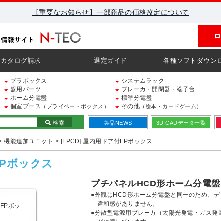
【重要なお知らせ】一部商品の価格改定について
ロ
カタログ請求
選定ガイド
各種ソフトダウン
プラボックス
システムラック
盤用パーツ
ブレーカ・開閉器・端子台
ホーム分電盤
標準分電盤
個室ブース
その他
（プライベートボックス）
（絵本・カードゲーム）
検索
製品NEWS
3D CADデータ一覧
>
機能追加ユニット
> [FPCD] 屋内用ドア付FPボックス
FPボックス
プチパネルHCD形ホーム分電
●外観はHCD形ホーム分電盤と同一のため、
違和感がありません。
●分散型電源用ブレーカ（太陽光発電・ガス発