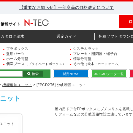
【重要なお知らせ】一部商品の価格改定について
ロ
カタログ請求
選定ガイド
各種ソフトダウン
プラボックス
システムラック
盤用パーツ
ブレーカ・開閉器・端子台
ホーム分電盤
標準分電盤
個室ブース
その他
（プライベートボックス）
（絵本・カードゲーム）
検索
製品NEWS
3D CADデータ一覧
>
機能追加ユニット
> [FPCD2T6] 分岐増設ユニット
設ユニット
屋内用ドア付FPボックスにプチスリムを搭載
リフォームなどの分岐回路増設に適しています