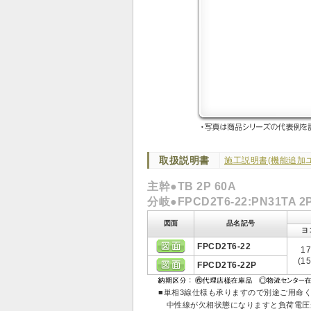
取扱説明書
施工説明書(機能追加ユ
主幹●TB 2P 60A
分岐●FPCD2T6-22:PN31TA 2P 
図面
品名記号
ヨ
FPCD2T6-22
1
(15
FPCD2T6-22P
■単相3線仕様も承りますので別途ご用命
中性線が欠相状態になりますと負荷電圧が