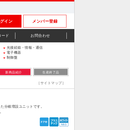
グイン
メンバー登録
ロード
お問合わせ
光接続箱・情報・通信
電子機器
制御盤
新商品紹介
生産終了品
［サイトマップ］
した分岐増設ユニットです。
。