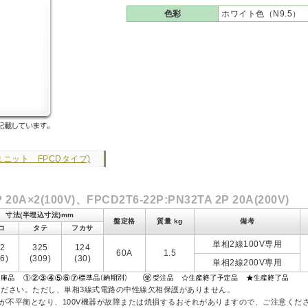
色彩
ホワイト色（N9.5）
ニット FPCDタイプ)
20A×2(100V)、FPCD2T6-22P:PN32TA 2P 20A(200V)
寸法(半埋込寸法)mm
盤定格
質量 kg
備考
コ
タテ
フカサ
単相2線100V専用
72
325
124
60A
1.5
6)
(309)
(30)
単相2線200V専用
ください。ただし、単相3線式電路の中性線欠相保護がありません。
不平衡となり、100V機器が故障または焼損するおそれがありますので、ご注意くだ