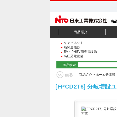
商品紹介
キャビネット
熱関連機器
EV・PHEV用充電設備
高圧受電設備
商品検索
商品紹介
>
ホーム分電盤
[FPCD2T6] 分岐増