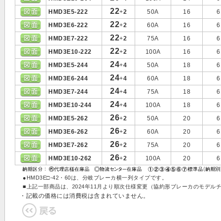
22
HMD3E5-222
+
2
50A
16
6
22
HMD3E6-222
+
2
60A
16
6
22
HMD3E7-222
+
2
75A
16
6
22
HMD3E10-222
+
2
100A
16
6
24
HMD3E5-244
+
4
50A
18
6
24
HMD3E6-244
+
4
60A
18
6
24
HMD3E7-244
+
4
75A
18
6
24
HMD3E10-244
+
4
100A
18
6
26
HMD3E5-262
+
2
50A
20
6
26
HMD3E6-262
+
2
60A
20
6
26
HMD3E7-262
+
2
75A
20
6
26
HMD3E10-262
+
2
100A
20
6
●HMD3E□-42・60は、分岐ブレーカ横一列タイプです。
■上記一部商品は、2024年11月より順次仕様変更（協約形ブレーカのモデ
・記載の価格には消費税は含まれていません。