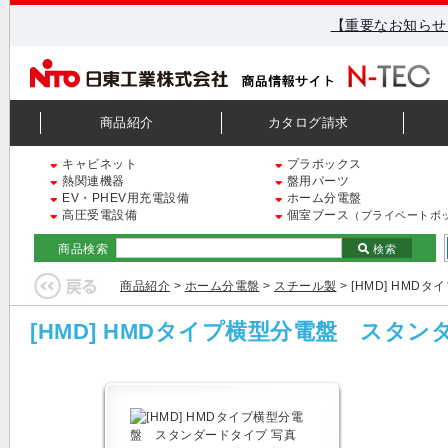
【重要なお知らせ
商品紹介
カタログ請求
キャビネット
プラボックス
熱関連機器
盤用パーツ
EV・PHEV用充電設備
ホーム分電盤
高圧受電設備
個室ブース
（プライベートボ
商品検索
検索
商品紹介
>
ホーム分電盤
>
スチール製
> [HMD] HM
[HMD] HMDタイプ横型分電盤 スタ