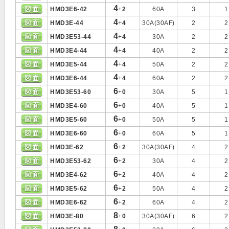
4
HMD3E6-42
+
2
60A
3
1
4
HMD3E-44
+
4
30A(30AF)
2
2
4
HMD3E53-44
+
4
30A
2
2
4
HMD3E4-44
+
4
40A
2
2
4
HMD3E5-44
+
4
50A
2
2
4
HMD3E6-44
+
4
60A
2
2
6
HMD3E53-60
+
0
30A
5
1
6
HMD3E4-60
+
0
40A
5
1
6
HMD3E5-60
+
0
50A
5
1
6
HMD3E6-60
+
0
60A
5
1
6
HMD3E-62
+
2
30A(30AF)
4
2
6
HMD3E53-62
+
2
30A
4
2
6
HMD3E4-62
+
2
40A
4
2
6
HMD3E5-62
+
2
50A
4
2
6
HMD3E6-62
+
2
60A
4
2
8
HMD3E-80
+
0
30A(30AF)
6
2