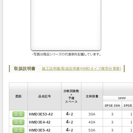
取扱説明書
施工説明書/取扱説明書(HMDタイプ横型分電盤)
分岐回路数
＋
図面
品名記号
主幹容量
予備
100V
スペース
2P1E 20A
2P2E
4
HMD3E53-42
+
2
30A
3
1
4
HMD3E4-42
+
2
40A
3
1
4
HMD3E5-42
+
2
50A
3
1