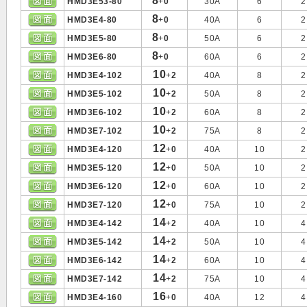
8
HMD3E53-80
+
0
30A
6
2
8
HMD3E4-80
+
0
40A
6
2
8
HMD3E5-80
+
0
50A
6
2
8
HMD3E6-80
+
0
60A
6
2
10
HMD3E4-102
+
2
40A
8
2
10
HMD3E5-102
+
2
50A
8
2
10
HMD3E6-102
+
2
60A
8
2
10
HMD3E7-102
+
2
75A
8
2
12
HMD3E4-120
+
0
40A
10
2
12
HMD3E5-120
+
0
50A
10
2
12
HMD3E6-120
+
0
60A
10
2
12
HMD3E7-120
+
0
75A
10
2
14
HMD3E4-142
+
2
40A
10
4
14
HMD3E5-142
+
2
50A
10
4
14
HMD3E6-142
+
2
60A
10
4
14
HMD3E7-142
+
2
75A
10
4
16
HMD3E4-160
+
0
40A
12
4