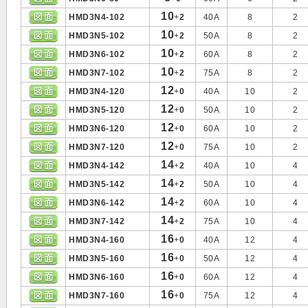
10
HMD3N4-102
+
2
40A
8
2
10
HMD3N5-102
+
2
50A
8
2
10
HMD3N6-102
+
2
60A
8
2
10
HMD3N7-102
+
2
75A
8
2
12
HMD3N4-120
+
0
40A
10
2
12
HMD3N5-120
+
0
50A
10
2
12
HMD3N6-120
+
0
60A
10
2
12
HMD3N7-120
+
0
75A
10
2
14
HMD3N4-142
+
2
40A
10
4
14
HMD3N5-142
+
2
50A
10
4
14
HMD3N6-142
+
2
60A
10
4
14
HMD3N7-142
+
2
75A
10
4
16
HMD3N4-160
+
0
40A
12
4
16
HMD3N5-160
+
0
50A
12
4
16
HMD3N6-160
+
0
60A
12
4
16
HMD3N7-160
+
0
75A
12
4