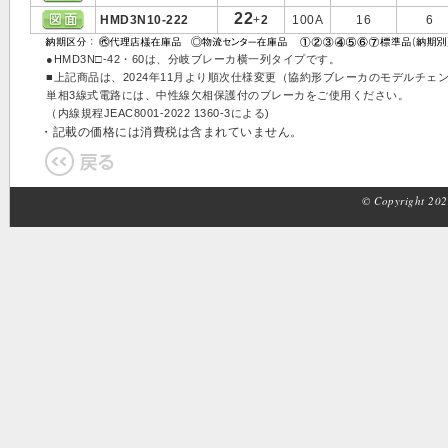
22
HMD3N10-222
+
2
100A
16
6
●HMD3N□-42・60は、分岐ブレーカ横一列タイプです。
■上記商品は、2024年11月より順次仕様変更（協約形ブレーカのモデルチ
単相3線式電路には、中性線欠相保護付のブレーカをご使用ください。
（内線規程JEAC8001-2022 1360-3による)
・記載の価格には消費税は含まれていません。
© Copyright 2