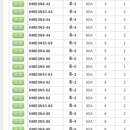
4
HMD3N6-42
+
2
60A
3
1
4
HMD3N53-44
+
4
30A
2
2
4
HMD3N4-44
+
4
40A
2
2
4
HMD3N5-44
+
4
50A
2
2
4
HMD3N6-44
+
4
60A
2
2
6
HMD3N53-60
+
0
30A
5
1
6
HMD3N4-60
+
0
40A
5
1
6
HMD3N5-60
+
0
50A
5
1
6
HMD3N6-60
+
0
60A
5
1
6
HMD3N53-62
+
2
30A
4
2
6
HMD3N4-62
+
2
40A
4
2
6
HMD3N5-62
+
2
50A
4
2
6
HMD3N6-62
+
2
60A
4
2
8
HMD3N53-80
+
0
30A
6
2
8
HMD3N4-80
+
0
40A
6
2
8
HMD3N5-80
+
0
50A
6
2
8
HMD3N6-80
+
0
60A
6
2