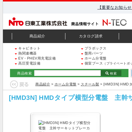
【重要なお知らせ
商品紹介
カタログ請求
キャビネット
プラボックス
熱関連機器
盤用パーツ
EV・PHEV用充電設備
ホーム分電盤
高圧受電設備
個室ブース
（プライベートボ
商品検索
検索
商品紹介
>
ホーム分電盤
>
スチール製
> [HMD3N] 
[HMD3N] HMDタイプ横型分電盤 主