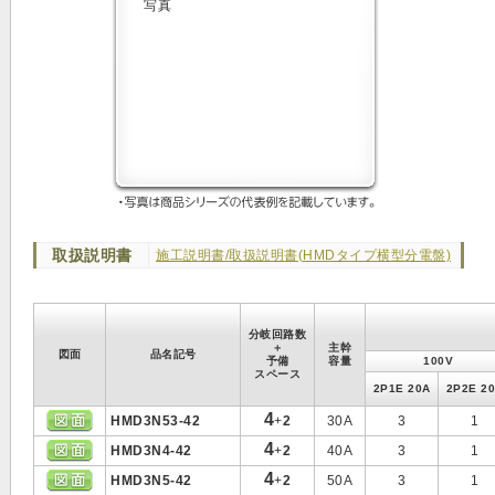
取扱説明書
施工説明書/取扱説明書(HMDタイプ横型分電盤)
分岐回路数
＋
主幹
図面
品名記号
予備
容量
100V
スペース
2P1E 20A
2P2E 2
4
HMD3N53-42
+
2
30A
3
1
4
HMD3N4-42
+
2
40A
3
1
4
HMD3N5-42
+
2
50A
3
1