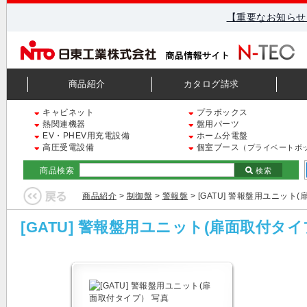
【重要なお知らせ
商品紹介
カタログ請求
キャビネット
プラボックス
熱関連機器
盤用パーツ
EV・PHEV用充電設備
ホーム分電盤
高圧受電設備
個室ブース
（プライベートボ
商品検索
検索
商品紹介
>
制御盤
>
警報盤
> [GATU] 警報盤用ユニット
[GATU] 警報盤用ユニット(扉面取付タ