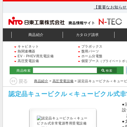
【重要なお知らせ
商品紹介
カタログ請求
キャビネット
プラボックス
熱関連機器
盤用パーツ
EV・PHEV用充電設備
ホーム分電盤
高圧受電設備
個室ブース
（プライベートボ
商品検索
検索
商品紹介
>
高圧受電設備
> 認定品キュービクル＜キュー
認定品キュービクル＜キュービクル式非
●
設
設
●
●