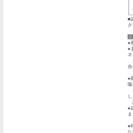
■
さ
認
●
●
ネ
発
合
で
●
陽
な
し
認
●
ま
（
●
な