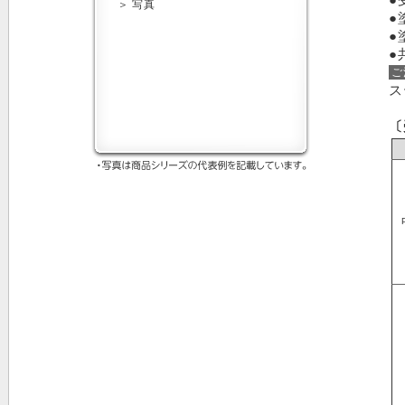
●
●
●
ご
ス
〔