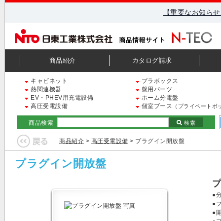
【重要なお知らせ
商品紹介
カタログ請求
キャビネット
プラボックス
熱関連機器
盤用パーツ
EV・PHEV用充電設備
ホーム分電盤
高圧受電設備
個室ブース
（プライベートボ
商品検索
検索
商品紹介
>
高圧受電設備
> プラグイン開放盤
プラグイン開放盤
●
●
●