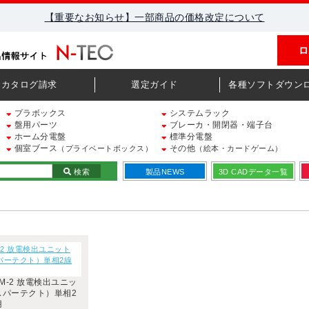
【重要なお知らせ】一部商品の価格改定について
ロ
カタログ請求
選定ガイド
各種ソフトダウン
プラボックス
システムラック
盤用パーツ
ブレーカ・開閉器・端子台
ホーム分電盤
標準分電盤
個室ブース
その他
（プライベートボックス）
（絵本・カードゲーム）
検索
製品NEWS
3D CADデータ一覧
-2 放電検出ユニット
パーテクト）単相2線