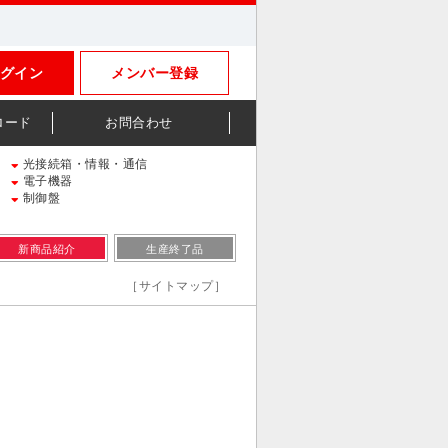
グイン
メンバー登録
ロード
お問合わせ
光接続箱・情報・通信
電子機器
制御盤
新商品紹介
生産終了品
［サイトマップ］