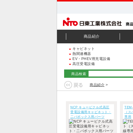
商品紹介
キャビネット
熱関連機器
EV・PHEV用充電設備
高圧受電設備
商品検索
商品紹介
>
NCP キュービクル式高圧
TEM
受電設備用キャビネット・
（ス
二パボックス用パーツ
専用