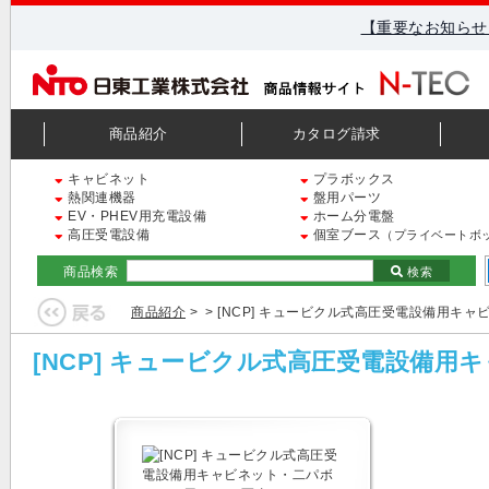
【重要なお知らせ
商品紹介
カタログ請求
キャビネット
プラボックス
熱関連機器
盤用パーツ
EV・PHEV用充電設備
ホーム分電盤
高圧受電設備
個室ブース
（プライベートボ
商品検索
検索
商品紹介
>
> [NCP] キュービクル式高圧受電設備用キ
[NCP] キュービクル式高圧受電設備