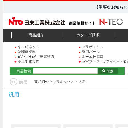
【重要なお知らせ
商品紹介
カタログ請求
キャビネット
プラボックス
熱関連機器
盤用パーツ
EV・PHEV用充電設備
ホーム分電盤
高圧受電設備
個室ブース
（プライベートボ
商品検索
検索
商品紹介
>
プラボックス
> 汎用
汎用