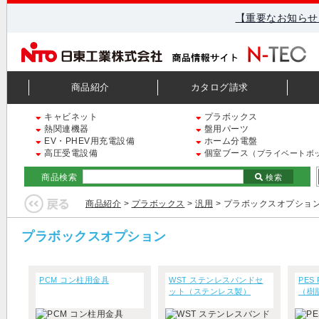
【重要なお知らせ
商品紹介
カタログ請求
キャビネット
プラボックス
熱関連機器
盤用パーツ
EV・PHEV用充電設備
ホーム分電盤
高圧受電設備
個室ブース
（プライベートボ
商品検索
検索
商品紹介
>
プラボックス
>
汎用
> プラボックスオプショ
プラボックスオプション
PCM コン柱用金具
WST ステンレスバンドセ
PES
ット（ステンレス製）
（樹