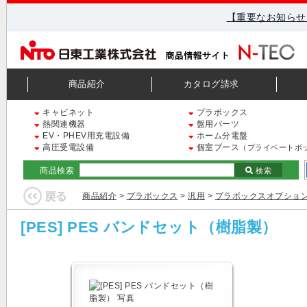
【重要なお知らせ
商品紹介
カタログ請求
キャビネット
プラボックス
熱関連機器
盤用パーツ
EV・PHEV用充電設備
ホーム分電盤
高圧受電設備
個室ブース
（プライベートボ
商品検索
検索
商品紹介
>
プラボックス
>
汎用
>
プラボックスオプショ
[PES] PES バンドセット（樹脂製）