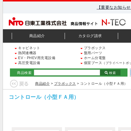
【重要なお知らせ
商品紹介
カタログ請求
キャビネット
プラボックス
熱関連機器
盤用パーツ
EV・PHEV用充電設備
ホーム分電盤
高圧受電設備
個室ブース
（プライベートボ
商品検索
検索
商品紹介
>
プラボックス
> コントロール（小型ＦＡ用）
コントロール（小型ＦＡ用）