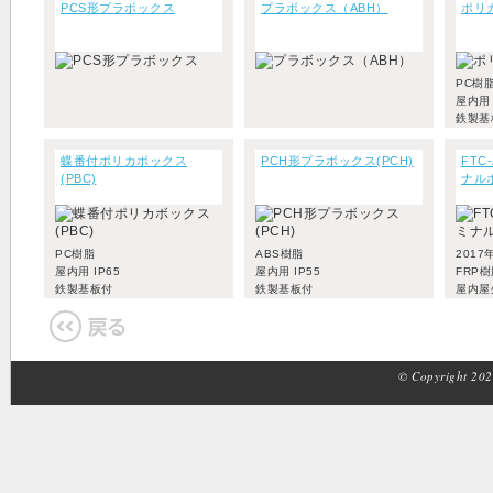
PCS形プラボックス
プラボックス（ABH）
ポリカ
PC樹
屋内用 
鉄製基
蝶番付ポリカボックス
PCH形プラボックス(PCH)
FTC
(PBC)
ナル
PC樹脂
ABS樹脂
2017
屋内用 IP65
屋内用 IP55
FRP
鉄製基板付
鉄製基板付
屋内屋外
© Copyright 2