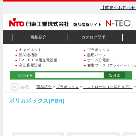
【重要なお知らせ
商品紹介
カタログ請求
キャビネット
プラボックス
熱関連機器
盤用パーツ
EV・PHEV用充電設備
ホーム分電盤
高圧受電設備
個室ブース
（プライベートボ
商品検索
検索
商品紹介
>
プラボックス
>
コントロール（小型ＦＡ用）
>
ポリカボックス(PBH)