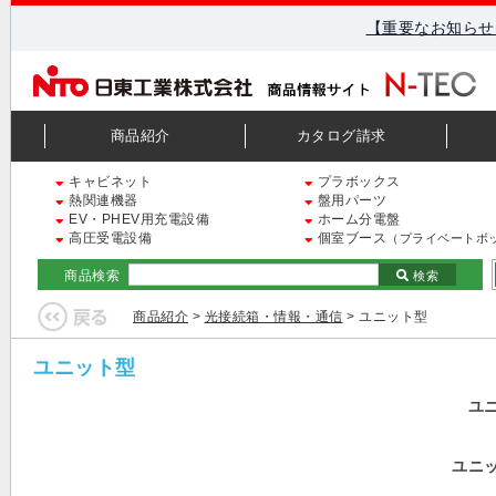
【重要なお知らせ
商品紹介
カタログ請求
キャビネット
プラボックス
熱関連機器
盤用パーツ
EV・PHEV用充電設備
ホーム分電盤
高圧受電設備
個室ブース
（プライベートボ
商品検索
検索
商品紹介
>
光接続箱・情報・通信
> ユニット型
ユニット型
ユ
ユニ