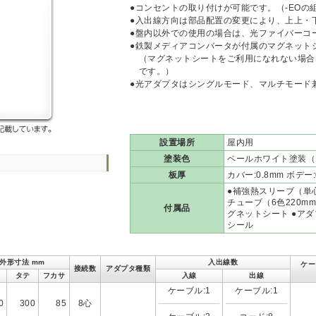
●コンセントの取り付けが可能です。（-EOの
●入出線方向は部品配置の変更により、上上・
●盤内以外での使用の場合は、光ファイバーコ
●鉄製メディアコンバータが付属のマグネット
（マグネットシートをご利用になれない場合
です。）
●光アダプタはシングルモード、マルチモード
設置場所
屋内用
塗装色
ペールホワイト塗装（10Y
板厚
カバー:0.8mm ボデー:
●補強熱スリーブ（単心
チューブ（6色220mm
付属品
グネットシート ●アダ
シール
外形寸法 mm
入出線数
ケー
接続数
アダプタ種類
タテ
フカサ
入線
出線
ケーブル:1
ケーブル:1
0
300
85
8心