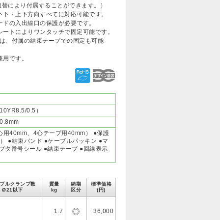
組替により付属することができます。）
下下・上下方向すべてに対応可能です。
ードの入出線口の保護が必要です。
シートによりワンタッチで固定可能です。
は、付属の結束テープでの固定も可能
兼用です。
R8.5/0.5）
0.8mm
用40mm、4心テープ用40mm） ●保護
） ●結束バンド ●ケーブルパッキン ●マ
プタ番号シール ●結束テープ ●回線表示
ブルクランプ数
質量
納期
標準価格
Ø21以下
kg
区分
(円)
1.7
36,000