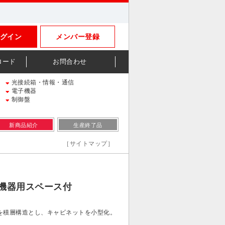
グイン
メンバー登録
ロード
お問合わせ
光接続箱・情報・通信
電子機器
制御盤
新商品紹介
生産終了品
［サイトマップ］
機器用スペース付
を積層構造とし、キャビネットを小型化。