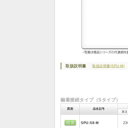
取扱説明書
取扱説明書(SPU-M)
融着接続タイプ（Sタイプ）
図面
品名記号
ヨコ
SPU-S8-M
23