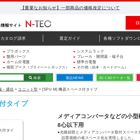
【重要なお知らせ】一部商品の価格改定について
ロ
カタログ請求
選定ガイド
各種ソフトダウン
プラボックス
システムラック
盤用パーツ
ブレーカ・開閉器・端子台
ホーム分電盤
標準分電盤
個室ブース
その他
（プライベートボックス）
（絵本・カードゲーム）
検索
製品NEWS
3D CADデータ一覧
報・通信
>
ユニット型
> [SPU-M] 機器スペース付タイプ
ス付タイプ
メディアコンバータなどの小型
8心以下用
●光接続部とメディアコンバータ取付スペース
設置面積の省スペース化を実現しました。