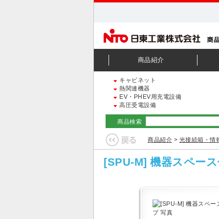
商品紹介
キャビネット
熱関連機器
EV・PHEV用充電設備
高圧受電設備
商品検索
商品紹介
>
光接続箱・情
[SPU-M] 機器スペー