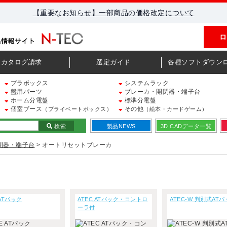
【重要なお知らせ】一部商品の価格改定について
ロ
カタログ請求
選定ガイド
各種ソフトダウン
プラボックス
システムラック
盤用パーツ
ブレーカ・開閉器・端子台
ホーム分電盤
標準分電盤
個室ブース
その他
（プライベートボックス）
（絵本・カードゲーム）
検索
製品NEWS
3D CADデータ一覧
閉器・端子台
> オートリセットブレーカ
 ATパック
ATEC ATパック・コントロ
ATEC-W 判別式AT
ーラ付