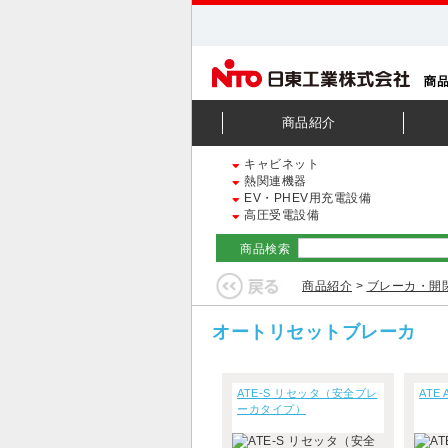
商品紹介
キャビネット
熱関連機器
EV・PHEV用充電設備
高圧受電設備
商品検索
商品紹介
>
ブレーカ・開
オートリセットブレーカ
ATE-S リセッタ（安全ブレ
ATE
ーカタイプ）