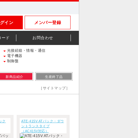
グイン
メンバー登録
ロード
お問合わせ
光接続箱・情報・通信
電子機器
制御盤
新商品紹介
生産終了品
［サイトマップ］
パック
ATE-415V ATパック・ダウ
ントランスタイプ
（AC415V対応）