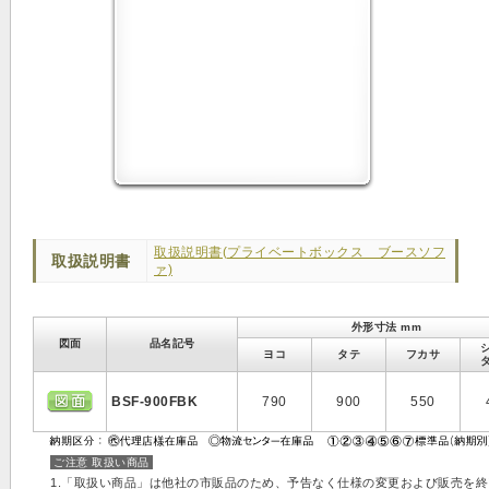
取扱説明書(プライベートボックス ブースソフ
取扱説明書
ァ)
外形寸法 mm
図面
品名記号
ヨコ
タテ
フカサ
BSF-900FBK
790
900
550
ご注意 取扱い商品
1.「取扱い商品」は他社の市販品のため、予告なく仕様の変更および販売を