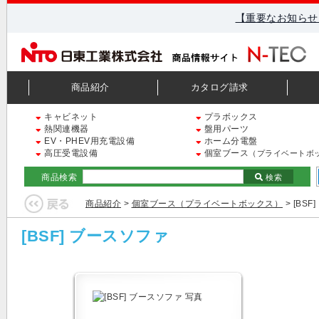
【重要なお知らせ
商品紹介
カタログ請求
キャビネット
プラボックス
熱関連機器
盤用パーツ
EV・PHEV用充電設備
ホーム分電盤
高圧受電設備
個室ブース
（プライベートボ
商品検索
検索
商品紹介
>
個室ブース（プライベートボックス）
> [BS
[BSF] ブースソファ