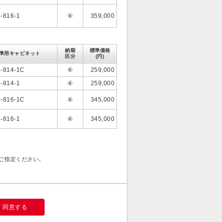
-816-1
④
359,000
納期
標準価格
準用キャビネット
区分
(円)
-814-1C
④
259,000
-814-1
④
259,000
-816-1C
④
345,000
-816-1
④
345,000
はご指定ください。
同意する