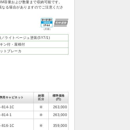
HM容量および数量まで収納可能です。
異なる場合がありますのでご注意くださ
（片扉）
1)／ライトベージュ塗装(5Y7/1)
キン付・屋根付
ットブレーカ
納期
標準価格
準用キャビネット
区分
(円)
-814-1C
④
263,000
-814-1
④
263,000
-816-1C
④
359,000