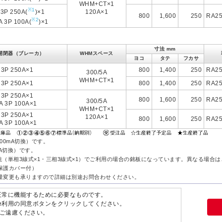
WHM+CT×1
※1
 3P 250A(
)×1
120A×1
800
1,600
250
RA25
※2
A 3P 100A(
)×1
寸法 mm
開閉器（ブレーカ）
WHMスペース
ヨコ
タテ
フカサ
 3P 250A×1
800
1,400
250
RA25
300/5A
WHM+CT×1
 3P 250A×1
800
1,400
250
RA25
 3P 250A×1
800
1,600
250
RA25
300/5A
A 3P 100A×1
WHM+CT×1
 3P 250A×1
120A×1
800
1,600
250
RA25
A 3P 100A×1
/500mA切換）です。
mA切換）です。
系統（単相3線式×1・三相3線式×1）でご利用の場合の銘板になっています。異なる場合
保護カバー付）
量変更も承りますので詳細は別途お問合わせください。
ません。
が正常に機能するために必要なものです。
ie利用の同意ボタンをクリックしてください。
ご遠慮ください。
© Copyright 2026 NITTO KOGYO CORPORATION