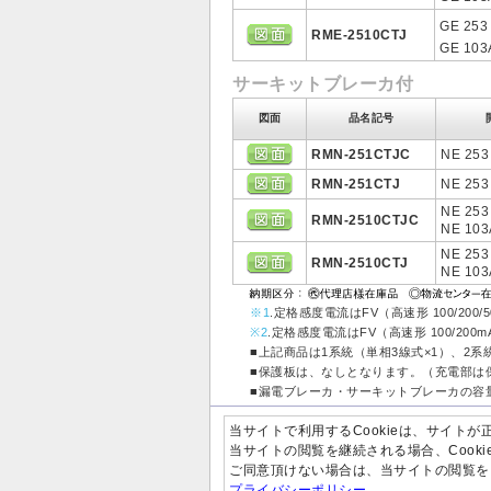
GE 253
RME-2510CTJ
GE 103
サーキットブレーカ付
図面
品名記号
RMN-251CTJC
NE 253
RMN-251CTJ
NE 253
NE 253
RMN-2510CTJC
NE 103
NE 253
RMN-2510CTJ
NE 103
※1
.定格感度電流はFV（高速形 100/200
※2
.定格感度電流はFV（高速形 100/200
■上記商品は1系統（単相3線式×1）、2
■保護板は、なしとなります。（充電部は
■漏電ブレーカ・サーキットブレーカの容
・記載の価格には消費税は含まれてい
当サイトで利用するCookieは、サイト
当サイトの閲覧を継続される場合、Cook
ご同意頂けない場合は、当サイトの閲覧を
プライバシーポリシー