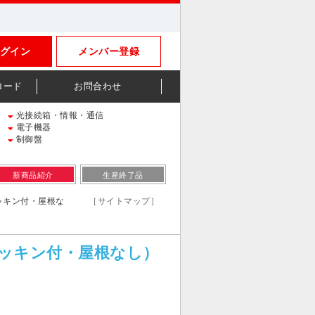
グイン
メンバー登録
ロード
お問合わせ
光接続箱・情報・通信
電子機器
制御盤
新商品紹介
生産終了品
水パッキン付・屋根な
［サイトマップ］
防水パッキン付・屋根なし）