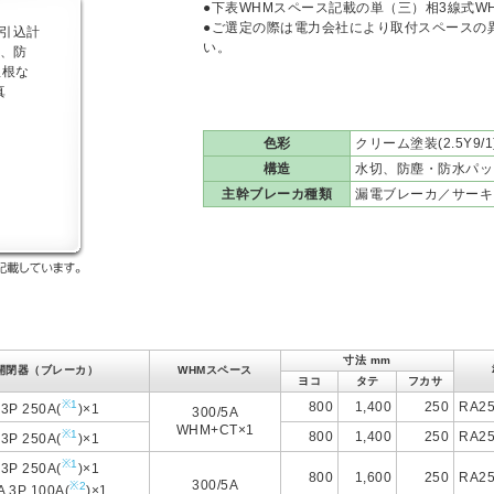
●下表WHMスペース記載の単（三）相3線式W
●ご選定の際は電力会社により取付スペースの
い。
色彩
クリーム塗装(2.5Y9/
構造
水切、防塵・防水パッ
主幹ブレーカ種類
漏電ブレーカ／サーキ
寸法 mm
開閉器（ブレーカ）
WHMスペース
ヨコ
タテ
フカサ
※1
800
1,400
250
RA25
 3P 250A(
)×1
300/5A
WHM+CT×1
※1
800
1,400
250
RA25
 3P 250A(
)×1
※1
 3P 250A(
)×1
800
1,600
250
RA25
300/5A
※2
A 3P 100A(
)×1