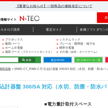
【重要なお知らせ】一部商品の価格改定について
ロ
カタログ請求
選定ガイド
各種ソフトダウン
プラボックス
システムラック
盤用パーツ
ブレーカ・開閉器・端子台
ホーム分電盤
標準分電盤
個室ブース
その他
（プライベートボックス）
（絵本・カードゲーム）
検索
製品NEWS
3D CADデータ一覧
開閉器盤
> [RME-CT_RMN-CT] 引込計器盤 300/5A 対応（水切、防塵・防
T] 引込計器盤 300/5A 対応（水切、防塵・
■電力量計取付スペース