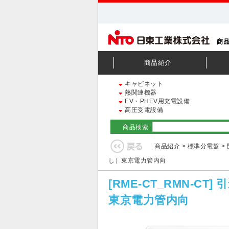
商品紹介
キャビネット
熱関連機器
EV・PHEV用充電設備
高圧受電設備
商品検索
商品紹介
>
標準分電盤
>
し）東京電力管内向
[RME-CT_RMN-C
東京電力管内向