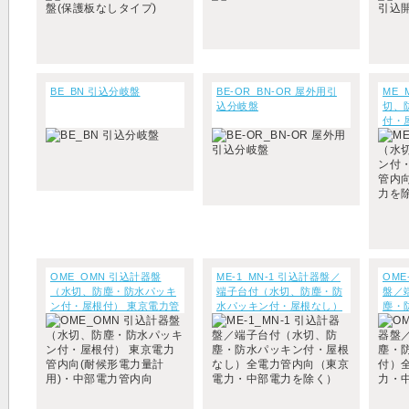
BE_BN 引込分岐盤
BE-OR_BN-OR 屋外用引
ME_
込分岐盤
切、
付・
向(
除く)
OME_OMN 引込計器盤
ME-1_MN-1 引込計器盤／
OME
（水切、防塵・防水パッキ
端子台付（水切、防塵・防
盤／
ン付・屋根付） 東京電力管
水パッキン付・屋根なし）
塵・
内向(耐候形電力量計用)・
全電力管内向（東京電力・
付）
中部電力管内向
中部電力を除く）
力・