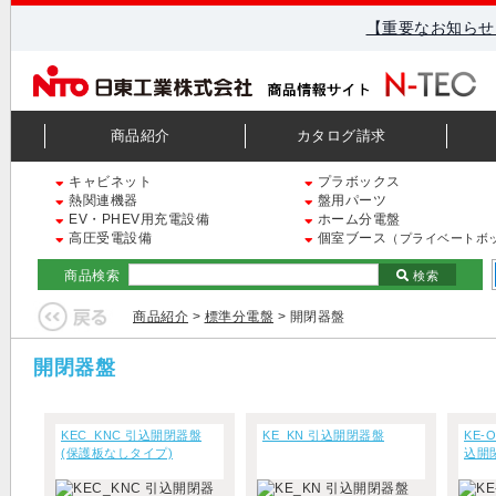
【重要なお知らせ
商品紹介
カタログ請求
キャビネット
プラボックス
熱関連機器
盤用パーツ
EV・PHEV用充電設備
ホーム分電盤
高圧受電設備
個室ブース
（プライベートボ
商品検索
検索
商品紹介
>
標準分電盤
> 開閉器盤
開閉器盤
KEC_KNC 引込開閉器盤
KE_KN 引込開閉器盤
KE-
(保護板なしタイプ)
込開