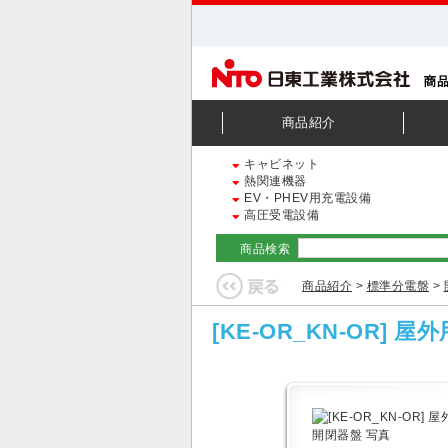
商品紹介
キャビネット
熱関連機器
EV・PHEV用充電設備
高圧受電設備
商品検索
商品紹介
>
標準分電盤
>
[KE-OR_KN-OR] 