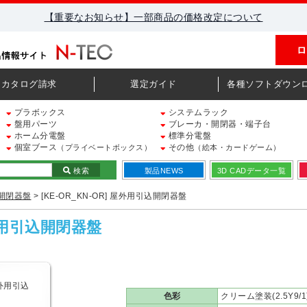
【重要なお知らせ】一部商品の価格改定について
ロ
カタログ請求
選定ガイド
各種ソフトダウン
プラボックス
システムラック
盤用パーツ
ブレーカ・開閉器・端子台
ホーム分電盤
標準分電盤
個室ブース
その他
（プライベートボックス）
（絵本・カードゲーム）
検索
製品NEWS
3D CADデータ一覧
開閉器盤
> [KE-OR_KN-OR] 屋外用引込開閉器盤
屋外用引込開閉器盤
色彩
クリーム塗装(2.5Y9/