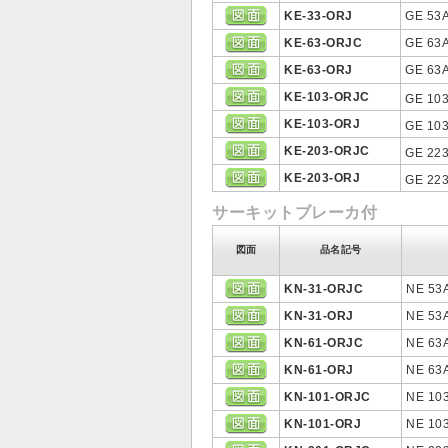
KE-33-ORJ
GE 53A
KE-63-ORJC
GE 63A
KE-63-ORJ
GE 63A
KE-103-ORJC
GE 103
KE-103-ORJ
GE 103
KE-203-ORJC
GE 223
KE-203-ORJ
GE 223
サーキットブレーカ付
図面
品名記号
KN-31-ORJC
NE 53
KN-31-ORJ
NE 53
KN-61-ORJC
NE 63
KN-61-ORJ
NE 63
KN-101-ORJC
NE 10
KN-101-ORJ
NE 10