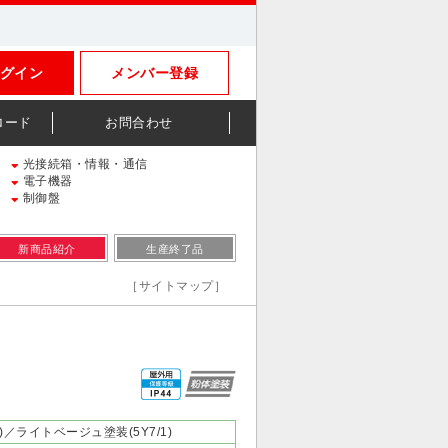
グイン
メンバー登録
ロード
お問合わせ
光接続箱・情報・通信
電子機器
制御盤
新商品紹介
生産終了品
［サイトマップ］
1)／ライトベージュ塗装(5Y7/1)