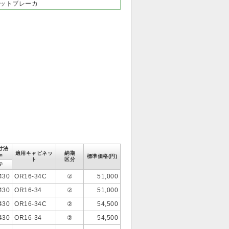
ットブレーカ
寸法
適用キャビネッ
納期
m
標準価格(円)
ト
区分
テ
430
OR16-34C
②
51,000
430
OR16-34
②
51,000
430
OR16-34C
②
54,500
430
OR16-34
②
54,500