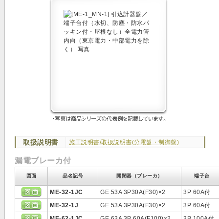
取扱説明書
施工説明書/取扱説明書(分電盤・制御盤)
漏電ブレーカ付
図面
品名記号
開閉器（ブレーカ）
端子台
ME-32-1JC
GE 53A 3P30A(F30)×2
3P 60A付
ME-32-1J
GE 53A 3P30A(F30)×2
3P 60A付
ME-62-1JC
GE 63A 3P 60A(F100)×2
3P 100A付