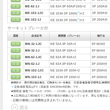
ME-62-1J
GE 63A 3P 60A(F100)×2
3P 100A付
※
ME-102-1JC
3P 200A付
GE 103A 3P 100A(
)×2
※
ME-102-1J
3P 200A付
GE 103A 3P 100A(
)×2
サーキットブレーカ付
図面
品名記号
開閉器（ブレーカ）
端子台
MN-32-1JC
NE 53A 3P 30A×2
3P 60A付
MN-32-1J
NE 53A 3P 30A×2
3P 60A付
MN-62-1JC
NE 63A 3P 60A×2
3P 100A付
MN-62-1J
NE 63A 3P 60A×2
3P 100A付
MN-102-1JC
NE 103A 3P 100A×2
3P 200A付
MN-102-1J
NE 103A 3P 100A×2
3P 200A付
※
定格感度電流はFV（高速形 100/200mA切換）です。
■開閉器 漏電ブレーカの（F30）・（F100）はそれぞれ定格感度電流F（高速形
■上記商品は三相3線式でご利用の場合の銘板になっています。異なる場合は
・記載の価格には消費税は含まれていません。