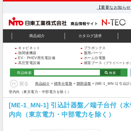
【重要なお知らせ
商品紹介
カタログ請求
キャビネット
プラボックス
熱関連機器
盤用パーツ
EV・PHEV用充電設備
ホーム分電盤
高圧受電設備
個室ブース
（プライベートボ
商品検索
検索
商品紹介
>
標準分電盤
>
開閉器盤
> [ME-1_MN-1
管内向（東京電力・中部電力を除く）
[ME-1_MN-1] 引込計器盤／端子台
内向（東京電力・中部電力を除く）