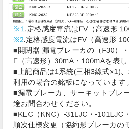
KNC-202JC
NE223 3P 200A×2
KNC-202J
NE223 3P 200A×2
※1
.定格感度電流はFV（高速形 10
※2
.定格感度電流はFV（高速形 100
■開閉器 漏電ブレーカの（F30）
F（高速形）30mA・100mAを表
■上記商品は1系統(三相3線式×1)、
利用の場合の銘板になっています
■漏電ブレーカ、サーキットブレ
途お問合わせください。
■KEC（KNC）-31LJC・-101LJC
順次仕様変更（協約形ブレーカの