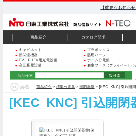
【重要なお知らせ
商品紹介
カタログ請求
キャビネット
プラボックス
熱関連機器
盤用パーツ
EV・PHEV用充電設備
ホーム分電盤
高圧受電設備
個室ブース
（プライベートボ
商品検索
検索
商品紹介
>
標準分電盤
>
開閉器盤
> [KEC_KNC] 引込
[KEC_KNC] 引込開