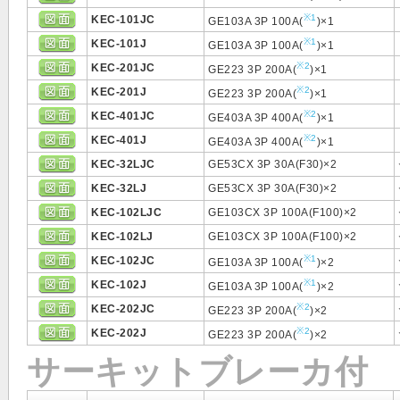
※1
KEC-101JC
GE103A 3P 100A(
)×1
※1
KEC-101J
GE103A 3P 100A(
)×1
※2
KEC-201JC
GE223 3P 200A(
)×1
※2
KEC-201J
GE223 3P 200A(
)×1
※2
KEC-401JC
GE403A 3P 400A(
)×1
※2
KEC-401J
GE403A 3P 400A(
)×1
KEC-32LJC
GE53CX 3P 30A(F30)×2
KEC-32LJ
GE53CX 3P 30A(F30)×2
KEC-102LJC
GE103CX 3P 100A(F100)×2
KEC-102LJ
GE103CX 3P 100A(F100)×2
※1
KEC-102JC
GE103A 3P 100A(
)×2
※1
KEC-102J
GE103A 3P 100A(
)×2
※2
KEC-202JC
GE223 3P 200A(
)×2
※2
KEC-202J
GE223 3P 200A(
)×2
サーキットブレーカ付