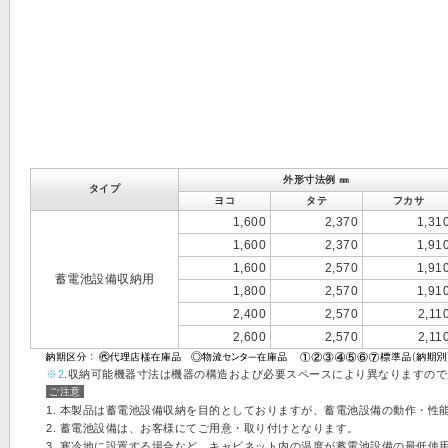
外形寸法例 ㎜
タイプ
ヨコ
タテ
フカサ
1,600
2,370
1,31
1,600
2,370
1,91
1,600
2,570
1,91
蓄電池設備収納用
1,800
2,570
1,91
2,400
2,570
2,11
2,600
2,570
2,11
※2
.収納可能機器寸法は機器の構造および必要スペースにより異なりますの
ご注意
1. 本製品は蓄電池設備収納を目的としておりますが、蓄電池設備の動作・性
2. 蓄電池設備は、お客様にてご用意・取り付けとなります。
3. 寒冷地に設置する場合など、キャビネット内の温度が蓄電池設備の最低