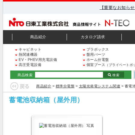
【重要なお知らせ
商品紹介
カタログ請求
キャビネット
プラボックス
熱関連機器
盤用パーツ
EV・PHEV用充電設備
ホーム分電盤
高圧受電設備
個室ブース
（プライベートボ
商品検索
検索
商品紹介
>
標準分電盤
>
太陽光発電システム関連
> 蓄電
蓄電池収納箱（屋外用）