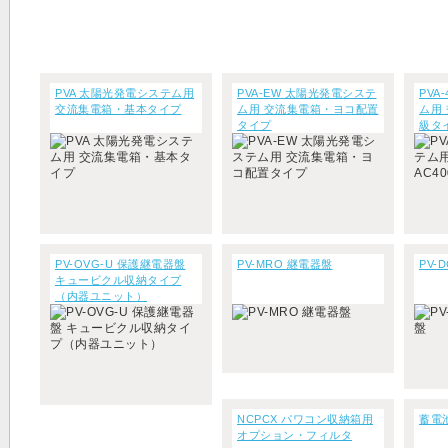
PVA 太陽光発電システム用
PVA-EW 太陽光発電システ
PVA
交流集電箱・基本タイプ
ム用 交流集電箱・ヨコ配置
ム用 
タイプ
級タ
PV-OVG-U 保護継電器盤
PV-MRO 継電器盤
PV-
キュービクル収納タイプ
（内器ユニット）
NCPCX パワコン収納箱用
蓄電
オプション・フィルタ