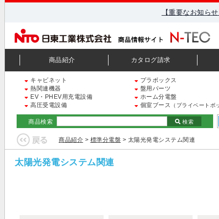
【重要なお知らせ
商品紹介
カタログ請求
キャビネット
プラボックス
熱関連機器
盤用パーツ
EV・PHEV用充電設備
ホーム分電盤
高圧受電設備
個室ブース
（プライベートボ
商品検索
検索
商品紹介
>
標準分電盤
> 太陽光発電システム関連
太陽光発電システム関連