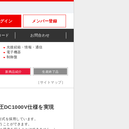
グイン
メンバー登録
ロード
お問合わせ
光接続箱・情報・通信
電子機器
制御盤
新商品紹介
生産終了品
［サイトマップ］
DC1000V仕様を実現
方式を採用しています。
行うことができます。