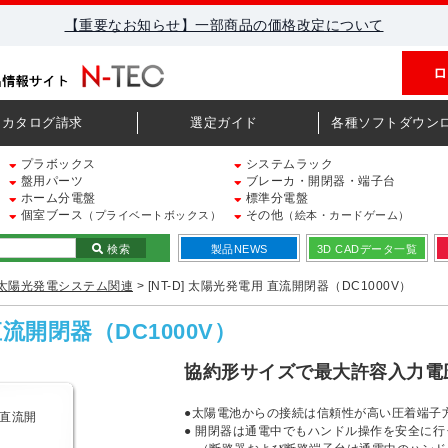
【重要なお知らせ】一部商品の価格改定について
ロ
カタログ請求
選定ガイド
各種ソフトダウン
プラボックス
システムラック
盤用パーツ
ブレーカ・開閉器・端子台
ホーム分電盤
標準分電盤
個室ブース
その他
（プライベートボックス）
（絵本・カードゲーム）
検索
製品NEWS
3D CADデータ一覧
太陽光発電システム関連
> [NT-D] 太陽光発電用 直流開閉器（DC1000V）
直流開閉器（DC1000V）
協約形サイズで最大許容入力電圧
●太陽電池からの接続は信頼性が高い圧着端子
● 開閉器は通電中でもハンドル操作を安全に