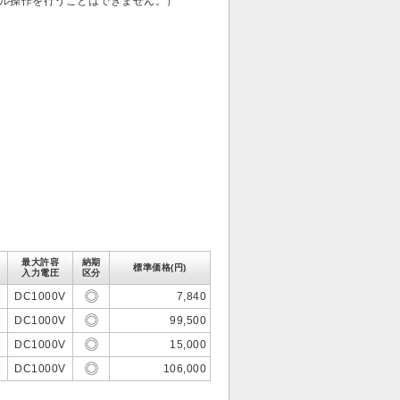
ル操作を行うことはできません。）
最大許容
納期
標準価格(円)
入力電圧
区分
V
DC1000V
7,840
V
DC1000V
99,500
V
DC1000V
15,000
V
DC1000V
106,000