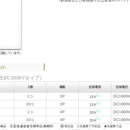
（断路器および断路端子台は通電中のハンド
HA)
DC1000Vタイプ）
入数
極数
定格電流
定格電圧
※1
1コ
2P
DC1000
15A
※1
20コ
2P
DC1000
15A
※2
1コ
4P
DC1000
20A
※2
10コ
4P
DC1000
20A