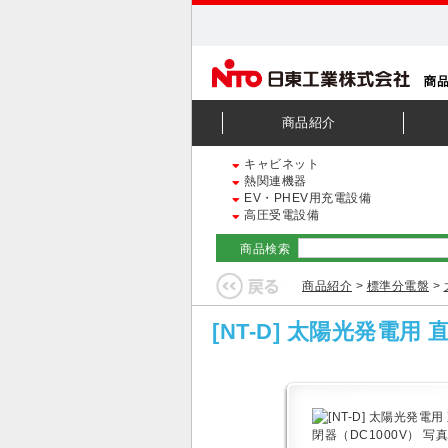
商品紹介
キャビネット
熱関連機器
EV・PHEV用充電設備
高圧受電設備
商品検索
商品紹介
>
標準分電盤
>
[NT-D] 太陽光発電用 