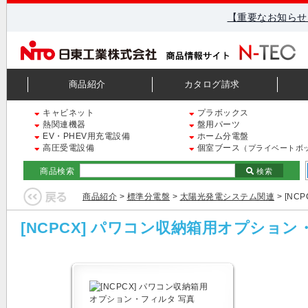
【重要なお知らせ
商品紹介
カタログ請求
キャビネット
プラボックス
熱関連機器
盤用パーツ
EV・PHEV用充電設備
ホーム分電盤
高圧受電設備
個室ブース
（プライベートボ
商品検索
検索
商品紹介
>
標準分電盤
>
太陽光発電システム関連
> [N
[NCPCX] パワコン収納箱用オプショ