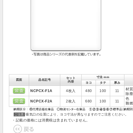
寸法 mm
セット
図面
品名記号
内容
ヨコ
タテ
厚み
材質
NCPCX-F1A
4枚入
480
100
11
除塵
色
NCPCX-F2A
2枚入
680
100
11
難燃
吸気口の位置により、ヨコ寸法が異なりますのでご注意ください。
ご注意
・記載の価格には消費税は含まれていません。