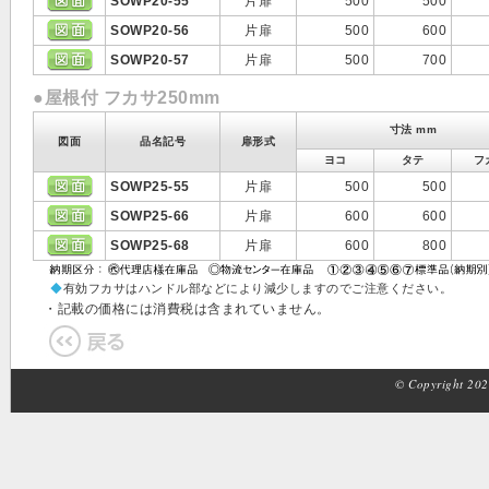
SOWP20-55
片扉
500
500
SOWP20-56
片扉
500
600
SOWP20-57
片扉
500
700
●屋根付 フカサ250mm
寸法 mm
図面
品名記号
扉形式
ヨコ
タテ
フ
SOWP25-55
片扉
500
500
SOWP25-66
片扉
600
600
SOWP25-68
片扉
600
800
◆
有効フカサはハンドル部などにより減少しますのでご注意ください。
・記載の価格には消費税は含まれていません。
© Copyright 2