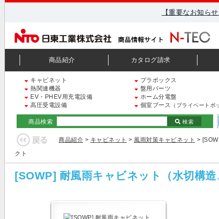
【重要なお知らせ
商品紹介
カタログ請求
キャビネット
プラボックス
熱関連機器
盤用パーツ
EV・PHEV用充電設備
ホーム分電盤
高圧受電設備
個室ブース
（プライベートボ
商品検索
検索
商品紹介
>
キャビネット
>
風雨対策キャビネット
> [S
クト
[SOWP] 耐風雨キャビネット（水切