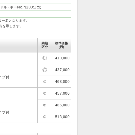
 (キーNo.N200:1コ)
テゴリー2)となります。
性能を示します。
納期
標準価格
区分
(円)
410,000
437,000
イプ付
⑦
463,000
⑦
457,000
⑦
486,000
イプ付
⑦
513,000