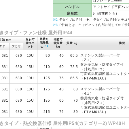
口プレート1.6mm
ハンドル
アウトサイド平面ハンドル
扉形式
片扉(前後とも)
※2
.-FタイプはIP44、-H、-PタイプはIP54(カ
※3
.IP性能とは、キャビネット内部に対してのIP
きタイプ・ファン仕様 屋外用IP44
搭載可
寸法 mm
取付可
搭載可
能熱量
能ユニ
能質量
質量 kg
摘要
タテ
フカサ
※4
ット
kg
W
ステンレス製ルーバー付
681
680
10U
90
40
65.5
（2コ）
盤用換気扇・防湿タイプ付
881
680
15U
110
60
73.5
（排気用×1コ）
可変式温度調節器ユニットタ
1,081
680
19U
125
76
86.5
（PTV-M61AU）
ステンレス製ルーバー付
681
680
10U
175
40
68
（4コ）
盤用換気扇・防湿タイプ付
881
680
15U
195
60
76
（排気用×2コ）
可変式温度調節器ユニットタ
1,081
680
19U
215
76
89
（PTV-M61AU）
タイプ・熱交換器仕様 屋外用IP54(カテゴリー2) WP40H