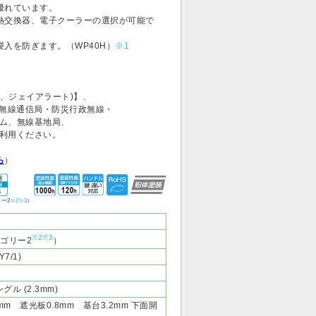
優れています。
熱交換器、電子クーラーの選択が可能で
入を防ぎます。（WP40H）
※1
ト、ジェイアラート)】、
無線通信局・防災行政無線・
ム、無線基地局、
利用ください。
ら
）
リー2
※2
※3
）
※2
※3
テゴリー2
）
7/1)
ル (2.3mm)
6mm 遮光板0.8mm 基台3.2mm 下面開