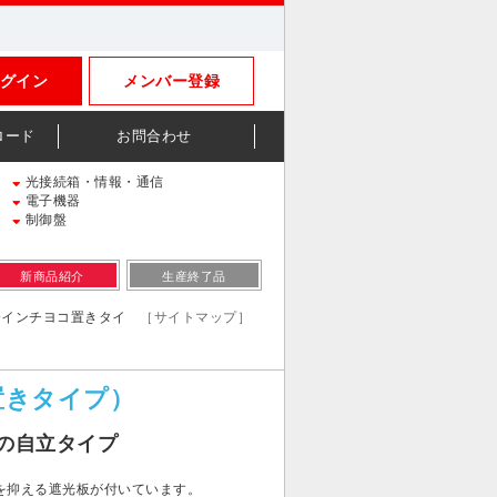
グイン
メンバー登録
ロード
お問合わせ
光接続箱・情報・通信
電子機器
制御盤
新商品紹介
生産終了品
19インチヨコ置きタイ
［サイトマップ］
コ置きタイプ）
の自立タイプ
を抑える遮光板が付いています。