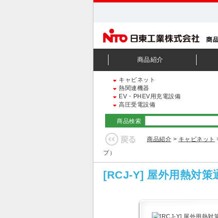
商品紹介
キャビネット
熱関連機器
EV・PHEV用充電設備
高圧受電設備
商品検索
商品紹介
>
キャビネット
プ）
[RCJ-Y] 屋外用