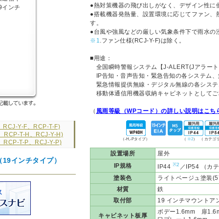
●熱対策機器の飛び出しがなく、デザイン性に
●搭載機器発熱量、設置環境に応じてファン、
す。
●台風や強風などの厳しい気象条件下で雨水の浸
※1
.ファン仕様(RCJ-Y-F)は除く。
■用途：
全国瞬時警報システム【J-ALERT(Jアラー
IP告知・音声告知・緊急告知の各システム、
緊急情報提供無線・デジタル無線の各システ
移動体通信用機器収納キャビネットとしてご
（
風雨等級（WPコード）の詳しい説明はこち
CJ-Y-F、RCP-T-F)
RCP-T-H、RCJ-Y-H)
（-H,-Pタイプ）
（
※2
）
（ カテゴ
RCP-T-P、RCJ-Y-P)
設置場所
屋外
19インチタイプ）
※2
IP規格
IP44
／IP54 （カ
塗装色
ライトベージュ塗装(5Y
材質
鉄
取付部
19 インチマウントアング
ボデー1.6mm 扉1.
キャビネット板厚