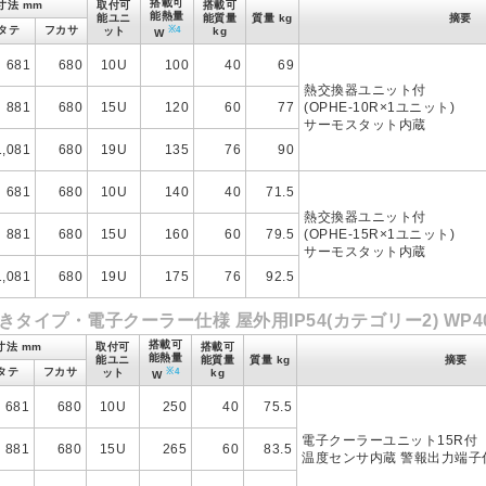
搭載可
寸法 mm
取付可
搭載可
能熱量
能ユニ
能質量
質量 kg
摘要
タテ
フカサ
※4
ット
kg
W
681
680
10U
100
40
69
熱交換器ユニット付
881
680
15U
120
60
77
(OPHE-10R×1ユニット)
サーモスタット内蔵
1,081
680
19U
135
76
90
681
680
10U
140
40
71.5
熱交換器ユニット付
881
680
15U
160
60
79.5
(OPHE-15R×1ユニット)
サーモスタット内蔵
1,081
680
19U
175
76
92.5
タイプ・電子クーラー仕様 屋外用IP54(カテゴリー2) WP4
搭載可
寸法 mm
取付可
搭載可
能熱量
能ユニ
能質量
質量 kg
摘要
タテ
フカサ
※4
ット
kg
W
681
680
10U
250
40
75.5
電子クーラーユニット15R付
881
680
15U
265
60
83.5
温度センサ内蔵 警報出力端子