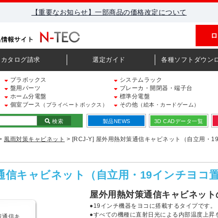
【重要なお知らせ】一部商品の価格改定について
ロ
カタログ請求
選定ガイド
各種ソフトダウン
プラボックス
システムラック
盤用パーツ
ブレーカ・開閉器・端子台
ホーム分電盤
標準分電盤
個室ブース
その他
（プライベートボックス）
（絵本・カードゲーム）
検索
製品NEWS
3D CADデータ一覧
>
風雨対策キャビネット
> [RCJ-Y] 屋外用熱対策通信キャビネット（自立用・
熱対策通信キャビネット（自立用・19インチヨ
屋外用熱対策通信キャビネット
●19インチ機器をヨコに搭載するタイプです。
●すべての機種に直射日光による内部温度上昇