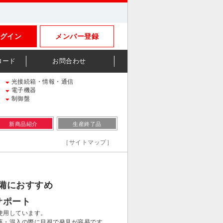
グイン
メンバー登録
ロード
お問合わせ
光接続箱・情報・通信
電子機器
制御盤
新商品紹介
生産終了品
［サイトマップ］
備におすすめ
サポート
使用しています。
落・混入の際に目視で発見が容易です。