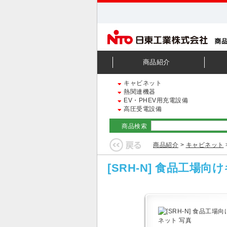
商品紹介
キャビネット
熱関連機器
EV・PHEV用充電設備
高圧受電設備
商品検索
商品紹介
>
キャビネット
[SRH-N] 食品工場