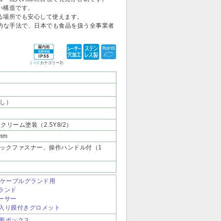
い構造です。
る場所でも安心して使えます。
際的な手法で、日本でも食品を扱う全事業者
（
※2
カテゴリー2）
し）
クリーム塗装（2.5Y8/2）
mm
ックファスナー、操作ハンドル付（1
 HDケーブルグランド用
グランド
ペーサー
金属粉入り膜付きグロメット
CL形ボックス