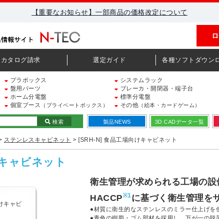
【重要なお知らせ】一部商品の価格改定について
ロ
カタログ請求
選定ガイド
各種ソフトダウン
プラボックス
システムラック
盤用パーツ
ブレーカ・開閉器・端子台
ホーム分電盤
標準分電盤
個室ブース
その他
（プライベートボックス）
（絵本・カードゲーム）
検索
製品NEWS
3D CADデータ一覧
>
ステンレスキャビネット
> [SRH-N] 食品工場向けキャビネット
向けキャビネット
衛生管理が求められる工場の設
※1
HACCP
に基づく衛生管理を
●材質に衛生的なステンレスのミラー仕上げを
●青色の樹脂・ゴム部材を採用し、万が一の脱