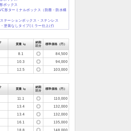
CF形ボックス
スSTVC形ターミナルボックス（防塵・防水構
ロールステーションボックス・ステンレス
ド・塗装なしタイプ(ミラー仕上げ)
カサ
納期
質量 ㎏
標準価格（円）
区分
8.1
84,500
10.3
94,000
12.5
103,000
カサ
納期
質量 ㎏
標準価格（円）
区分
11.1
110,000
13.4
132,000
13.4
132,000
16.1
135,000
18.8
148,000