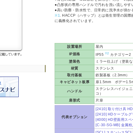
●凸形状の専用ハンドルで汚れを洗い流しやす
●高い防塵・防水性で、日常的に洗浄水が掛か
※1
. HACCP（ハサップ）とは衛生管理の国
に義務化されています。
設置場所
屋内
※2
IP規格
IP55
カテゴリー2
塗装色
ミラー仕上げ（塗装な
材質
ステンレス
取付基板
鉄製基板（2.3mm） 
キャビネット板厚
扉1.5mm ボデー1.5
ステンレスハイジェニ
ハンドル
コ）
扉形式
片扉
[2410] 取り付け具
[2410] HDケーブル
代表オプション
[4000] HD壁面用ス
[C-30-SG-MB] 
[SCL] ステンレスS