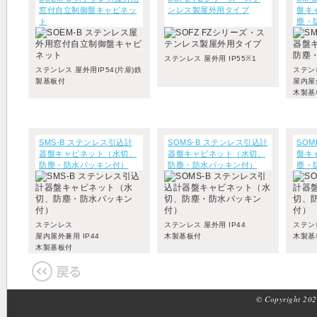
窓付自立制御盤キャビネッ
ンレス製屋外用タイプ
盤キ
ト
塵・
ステンレス 屋外用 IP55※1
ステンレス 屋外用IP54(片扉)鉄
ステン
製基板付
屋内屋外
木製基
SMS-B ステンレス引込計
SOMS-B ステンレス引込計
SO
器盤キャビネット（水切、
器盤キャビネット（水切、
盤キ
防塵・防水パッキン付）
防塵・防水パッキン付）
塵・
ステンレス
ステンレス 屋外用 IP44
ステンレ
屋内屋外兼用 IP44
木製基板付
木製基
木製基板付
© Copyright 2