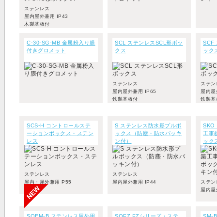
ステンレス
屋内屋外兼用 IP43
木製基板付
C-30-SG-MB 金属粉入り膜
SCL ステンレスSCL形ボッ
SCF
付きグロメット
クス
ック
ステンレス
ステン
屋内屋外兼用 IP65
屋内屋外
鉄製基板付
鉄製基
SCS-H コントロールステ
S ステンレス防水形プルボ
SK
ーションボックス・ステン
ックス（防塵・防水パッキ
工事
レス
ン付）
ック
ン付
ステンレス
ステンレス
屋内・屋外兼用 P55
屋内屋外兼用 IP44
ステン
屋内屋外
SOEM-B ステンレス屋外用
SOFZ FZシリーズ・ステ
SM