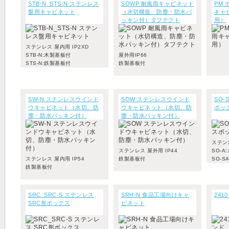
STB-N_STS-N ステンレス
SOWP 耐風雨キャビネット
PM
盤用キャビネット
（水切構造、防塵・防水パ
キャ
ッキン付）タフテクト
用）
ステンレス 屋内用 IP2XD
STB-N:木製基板付
屋外用IP66
STS-N:鉄製基板付
鉄製基板付
SW-N ステンレスウインド
SOW ステンレスウインド
SO-
ウキャビネット（水切、防
ウキャビネット（水切、防
ボッ
塵・防水パッキン付）
塵・防水パッキン付）
ステンレ
ステンレス 屋外用 IP44
SO-A
ステンレス 屋内用 IP54
鉄製基板付
SO-S
鉄製基板付
SRC_SRC-S ステンレス
SRH-N 食品工場向けキャ
241
SRC形ボックス
ビネット