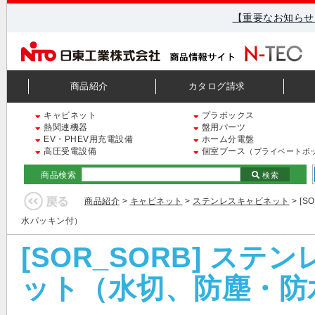
【重要なお知らせ
商品紹介
カタログ請求
キャビネット
プラボックス
熱関連機器
盤用パーツ
EV・PHEV用充電設備
ホーム分電盤
高圧受電設備
個室ブース
（プライベートボ
商品検索
検索
商品紹介
>
キャビネット
>
ステンレスキャビネット
> [
水パッキン付）
[SOR_SORB] ス
ット（水切、防塵・防