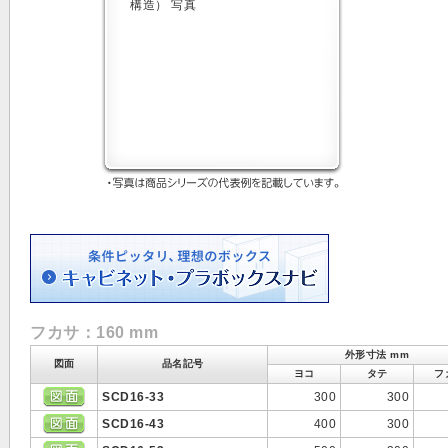
フカサ：160 mm
外形寸法 mm
図面
品名記号
ヨコ
タテ
フ
SCD16-33
300
300
SCD16-43
400
300