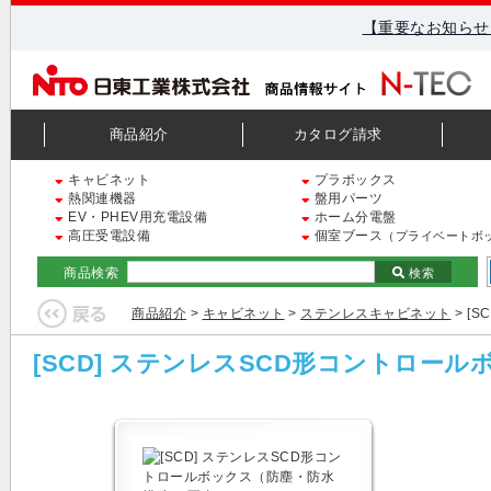
【重要なお知らせ
商品紹介
カタログ請求
キャビネット
プラボックス
熱関連機器
盤用パーツ
EV・PHEV用充電設備
ホーム分電盤
高圧受電設備
個室ブース
（プライベートボ
商品検索
検索
商品紹介
>
キャビネット
>
ステンレスキャビネット
> [
[SCD] ステンレスSCD形コントロー