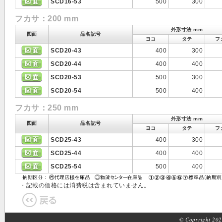
SCD16-53
500
300
フカサ：200 mm
外形寸法 mm
図面
品名記号
ヨコ
タテ
フ
SCD20-43
400
300
SCD20-44
400
400
SCD20-53
500
300
SCD20-54
500
400
フカサ：250 mm
外形寸法 mm
図面
品名記号
ヨコ
タテ
フ
SCD25-43
400
300
SCD25-44
400
400
SCD25-54
500
400
・記載の価格には消費税は含まれていません。
© Copyright 2