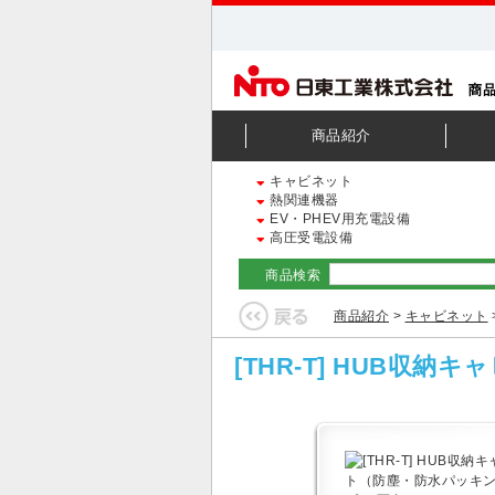
商品紹介
キャビネット
熱関連機器
EV・PHEV用充電設備
高圧受電設備
商品検索
商品紹介
>
キャビネット
[THR-T] HUB