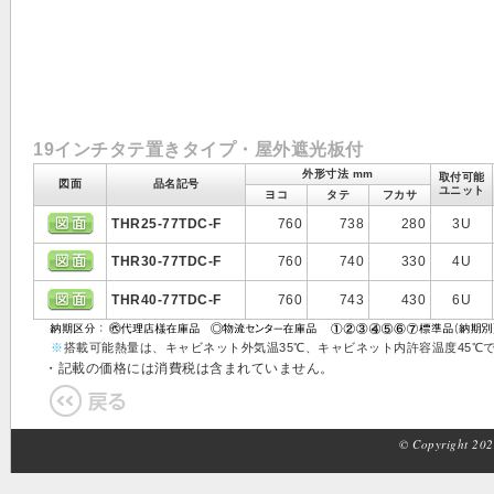
19インチタテ置きタイプ・屋外遮光板付
外形寸法 mm
取付可能
図面
品名記号
ユニット
ヨコ
タテ
フカサ
THR25-77TDC-F
760
738
280
3U
THR30-77TDC-F
760
740
330
4U
THR40-77TDC-F
760
743
430
6U
※
搭載可能熱量は、キャビネット外気温35℃、キャビネット内許容温度45℃
・記載の価格には消費税は含まれていません。
© Copyright 2