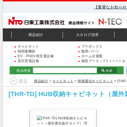
【重要なお知らせ
商品紹介
カタログ請求
キャビネット
プラボックス
熱関連機器
盤用パーツ
EV・PHEV用充電設備
ホーム分電盤
高圧受電設備
個室ブース
（プライベートボ
商品検索
検索
商品紹介
>
キャビネット
>
情報通信キャビネット
> [T
[THR-TD] HUB収納キャビネット（