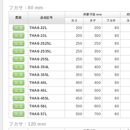
フカサ：80 mm
外形寸法 mm
木
図面
品名記号
ヨコ
タテ
フカサ
ヨ
THA8-22L
200
200
80
THA8-23L
200
300
80
THA8-2525L
250
250
80
THA8-2535L
250
350
80
THA8-255L
250
500
80
THA8-354L
350
400
80
THA8-355L
350
500
80
THA8-44L
400
400
80
THA8-45L
400
500
80
THA8-455L
450
500
80
THA8-56L
500
600
80
THA8-57L
500
700
80
フカサ：120 mm