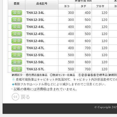
外形寸法 mm
木
図面
品名記号
ヨコ
タテ
フカサ
ヨ
THA12-34L
300
400
120
THA12-35L
300
500
120
THA12-44L
400
400
120
THA12-45L
400
500
120
THA12-46L
400
600
120
THA12-47L
400
700
120
THA12-55L
500
500
120
THA12-56L
500
600
120
THA12-57L
500
700
120
※
搭載可能熱量はキャビネット外気温30℃、キャビネット内許容温度45℃で
◆
有効フカサはハンドル部などにより減少しますのでご注意ください。
・記載の価格には消費税は含まれていません。
© Copyright 2