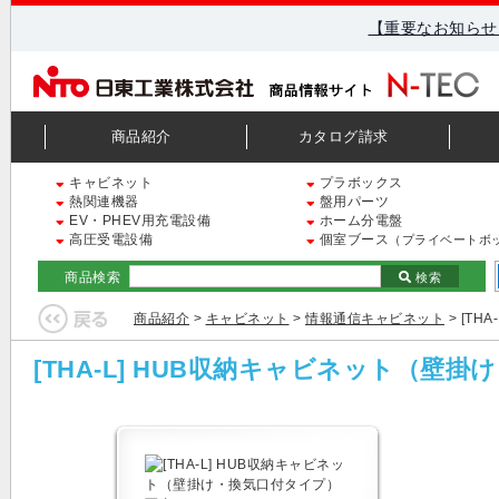
【重要なお知らせ
商品紹介
カタログ請求
キャビネット
プラボックス
熱関連機器
盤用パーツ
EV・PHEV用充電設備
ホーム分電盤
高圧受電設備
個室ブース
（プライベートボ
商品検索
検索
商品紹介
>
キャビネット
>
情報通信キャビネット
> [T
[THA-L] HUB収納キャビネット（壁