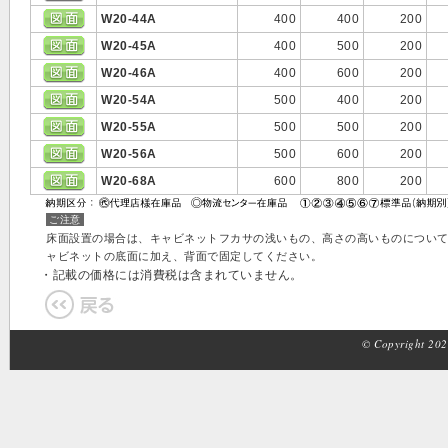
W20-44A
400
400
200
W20-45A
400
500
200
W20-46A
400
600
200
W20-54A
500
400
200
W20-55A
500
500
200
W20-56A
500
600
200
W20-68A
600
800
200
ご注意
床面設置の場合は、キャビネットフカサの浅いもの、高さの高いものについ
ャビネットの底面に加え、背面で固定してください。
・記載の価格には消費税は含まれていません。
© Copyright 2