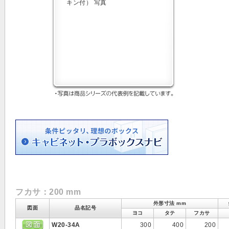
フカサ：200 mm
外形寸法 mm
図面
品名記号
ヨコ
タテ
フカサ
W20-34A
300
400
200