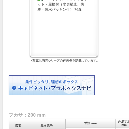
フカサ：200 mm
外形寸
寸法 mm
mm
図面
品名記号