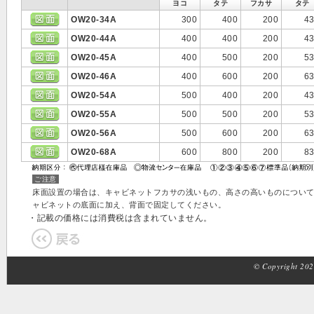
ヨコ
タテ
フカサ
タテ
OW20-34A
300
400
200
4
OW20-44A
400
400
200
4
OW20-45A
400
500
200
5
OW20-46A
400
600
200
6
OW20-54A
500
400
200
4
OW20-55A
500
500
200
5
OW20-56A
500
600
200
6
OW20-68A
600
800
200
8
ご注意
床面設置の場合は、キャビネットフカサの浅いもの、高さの高いものについ
ャビネットの底面に加え、背面で固定してください。
・記載の価格には消費税は含まれていません。
© Copyright 2