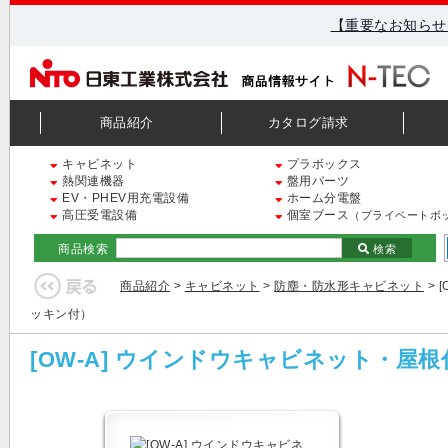
【重要なお知らせ
商品紹介
カタログ請求
キャビネット
プラボックス
熱関連機器
盤用パーツ
EV・PHEV用充電設備
ホーム分電盤
高圧受電設備
個室ブース
（プライベートボ
商品検索
検索
商品紹介
>
キャビネット
>
防塵・防水形キャビネット
> 
ッキン付）
[OW-A] ウインドウキャビネット・