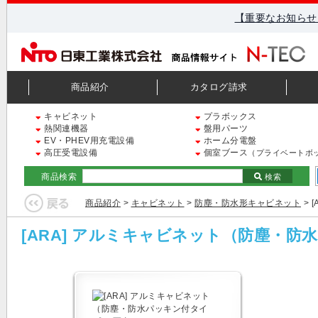
【重要なお知らせ
商品紹介
カタログ請求
キャビネット
プラボックス
熱関連機器
盤用パーツ
EV・PHEV用充電設備
ホーム分電盤
高圧受電設備
個室ブース
（プライベートボ
商品検索
検索
商品紹介
>
キャビネット
>
防塵・防水形キャビネット
> 
[ARA] アルミキャビネット（防塵・防